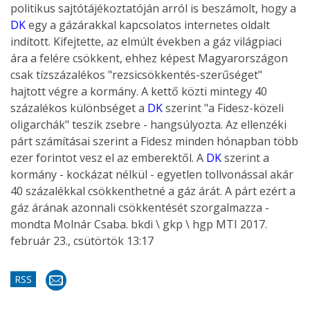
politikus sajtótájékoztatóján arról is beszámolt, hogy a
DK
egy a gázárakkal kapcsolatos internetes oldalt
indított. Kifejtette, az elmúlt években a gáz világpiaci
ára a felére csökkent, ehhez képest Magyarországon
csak tízszázalékos "rezsicsökkentés-szerűséget"
hajtott végre a kormány. A kettő közti mintegy 40
százalékos különbséget a
DK
szerint "a Fidesz-közeli
oligarchák" teszik zsebre - hangsúlyozta. Az ellenzéki
párt számításai szerint a Fidesz minden hónapban több
ezer forintot vesz el az emberektől. A
DK
szerint a
kormány - kockázat nélkül - egyetlen tollvonással akár
40 százalékkal csökkenthetné a gáz árát. A párt ezért a
gáz árának azonnali csökkentését szorgalmazza -
mondta Molnár Csaba.
bkdi \ gkp \ hgp
MTI 2017.
február 23., csütörtök 13:17
RSS