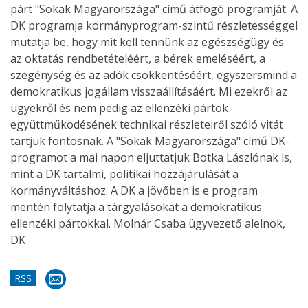
párt "Sokak Magyarországa" című átfogó programját. A
DK programja kormányprogram-szintű részletességgel
mutatja be, hogy mit kell tennünk az egészségügy és
az oktatás rendbetételéért, a bérek emeléséért, a
szegénység és az adók csökkentéséért, egyszersmind a
demokratikus jogállam visszaállításáért. Mi ezekről az
ügyekről és nem pedig az ellenzéki pártok
együttműködésének technikai részleteiről szóló vitát
tartjuk fontosnak. A "Sokak Magyarországa" című DK-
programot a mai napon eljuttatjuk Botka Lászlónak is,
mint a DK tartalmi, politikai hozzájárulását a
kormányváltáshoz. A DK a jövőben is e program
mentén folytatja a tárgyalásokat a demokratikus
ellenzéki pártokkal. Molnár Csaba ügyvezető alelnök,
DK
RSS