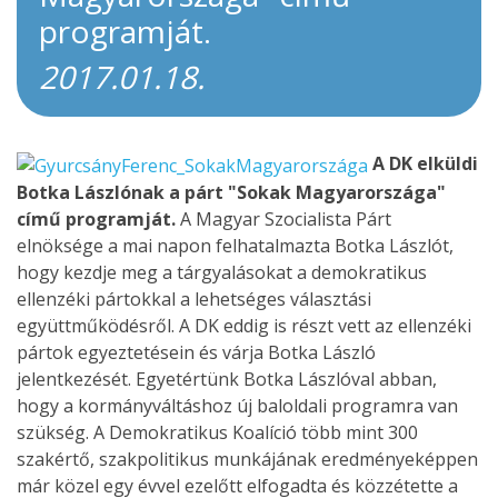
programját.
2017.01.18.
A DK elküldi
Botka Lászlónak a párt "Sokak Magyarországa"
című programját.
A Magyar Szocialista Párt
elnöksége a mai napon felhatalmazta Botka Lászlót,
hogy kezdje meg a tárgyalásokat a demokratikus
ellenzéki pártokkal a lehetséges választási
együttműködésről. A DK eddig is részt vett az ellenzéki
pártok egyeztetésein és várja Botka László
jelentkezését. Egyetértünk Botka Lászlóval abban,
hogy a kormányváltáshoz új baloldali programra van
szükség. A Demokratikus Koalíció több mint 300
szakértő, szakpolitikus munkájának eredményeképpen
már közel egy évvel ezelőtt elfogadta és közzétette a