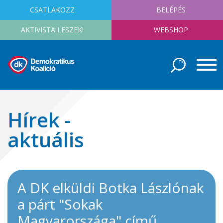
CSATLAKOZZ
BELÉPÉS
AKTIVISTA LESZEK!
WEBSHOP
Hírek -
aktuális
A DK elküldi Botka Lászlónak
a párt "Sokak
Magyarországa" című