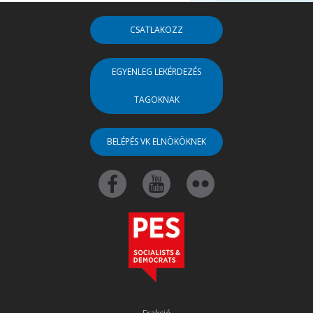
CSATLAKOZZ
EGYENLEG LEKÉRDEZÉS
TAGOKNAK
BELÉPÉS VK ELNÖKÖKNEK