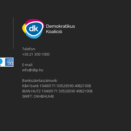
Telefon:
+36 21 300 1000
E-mail:
info@dkp.hu
Bankszámlaszámunk:
K&H bank 10400171-50526590-49821008
IBAN HU72 10400171 50526590 49821008
SWIFT: OKHBHUHB