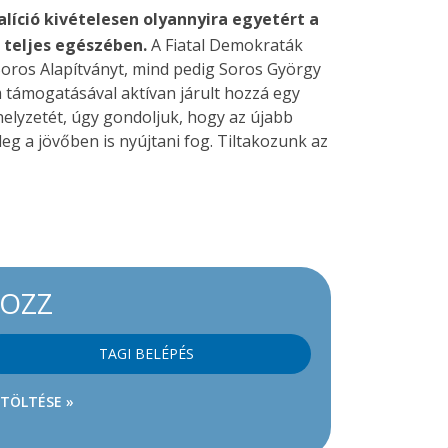
líció kivételesen olyannyira egyetért a
, teljes egészében.
A Fiatal Demokraták
Soros Alapítványt, mind pedig Soros György
 támogatásával aktívan járult hozzá egy
elyzetét, úgy gondoljuk, hogy az újabb
g a jövőben is nyújtani fog. Tiltakozunk az
KOZZ
TAGI BELÉPÉS
ETÖLTÉSE »