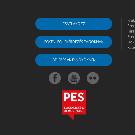
Frak
CSATLAKOZZ
Szer
Híre
Ese
EGYENLEG LEKÉRDEZÉS TAGOKNAK
Dok
Kapc
BELÉPÉS VK ELNÖKÖKNEK