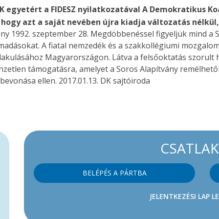
K egyetért a FIDESZ nyilatkozatával
A Demokratikus Koa
 hogy azt a saját nevében újra kiadja változatás nélkül
ány 1992. szeptember 28. Megdöbbenéssel figyeljük mind a 
madásokat. A fiatal nemzedék és a szakkollégiumi mozgalom
alakulásához Magyarországon. Látva a felsőoktatás szorult h
zetlen támogatásra, amelyet a Soros Alapítvány remélhetőle
bevonása ellen. 2017.01.13. DK sajtóiroda
CSATLA
BELÉPÉS A PÁRTBA
JELENTKEZÉSI LAP L