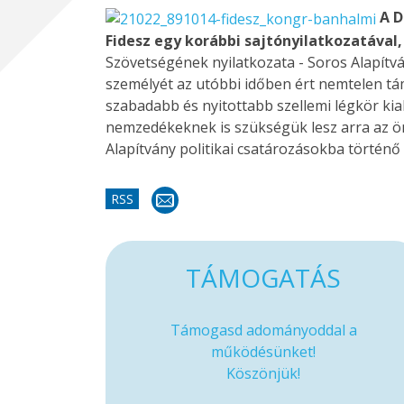
A D
Fidesz egy korábbi sajtónyilatkozatával,
Szövetségének nyilatkozata - Soros Alapítv
személyét az utóbbi időben ért nemtelen tá
szabadabb és nyitottabb szellemi légkör ki
nemzedékeknek is szükségük lesz arra az ön
Alapítvány politikai csatározásokba történő 
RSS
TÁMOGATÁS
Támogasd adományoddal a
működésünket!
Köszönjük!