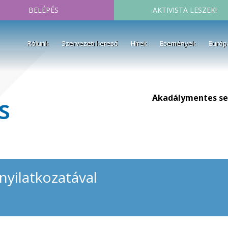
BELÉPÉS
AKTIVISTA LESZEK!
Rólunk
Szervezeti kereső
Hírek
Események
Európ
Akadálymentes se
s
nyilatkozatával