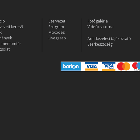
ció
Szervezet
Fotógaléria
vezeti kereső
Program
Videócsatorna
k
Működés
mények
Üvegzseb
Adatkezelési tájékoztató
umentumtár
Szerkesztőség
solat