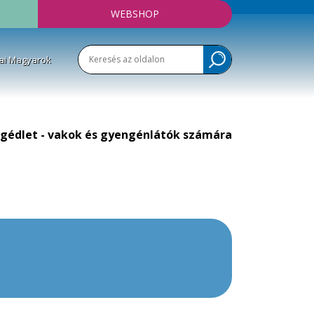
WEBSHOP
ai Magyarok
gédlet - vakok és gyengénlátók számára