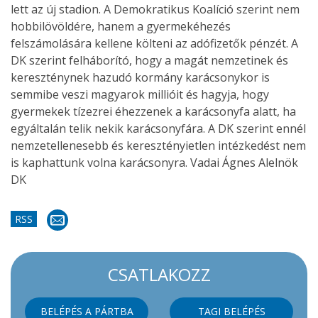
lett az új stadion. A Demokratikus Koalíció szerint nem
hobbilövöldére, hanem a gyermekéhezés
felszámolására kellene költeni az adófizetők pénzét. A
DK szerint felháborító, hogy a magát nemzetinek és
kereszténynek hazudó kormány karácsonykor is
semmibe veszi magyarok millióit és hagyja, hogy
gyermekek tízezrei éhezzenek a karácsonyfa alatt, ha
egyáltalán telik nekik karácsonyfára. A DK szerint ennél
nemzetellenesebb és keresztényietlen intézkedést nem
is kaphattunk volna karácsonyra. Vadai Ágnes Alelnök
DK
RSS
CSATLAKOZZ
BELÉPÉS A PÁRTBA
TAGI BELÉPÉS