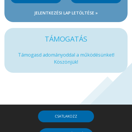
JELENTKEZÉSI LAP LETÖLTÉSE »
TÁMOGATÁS
Támogasd adományoddal a működésünket!
Köszönjük!
CSATLAKOZZ