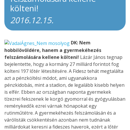
költeni!
2016.12.15.
DK: Nem
hobbilövöldére, hanem a gyermekéhezés
felszámolására kellene költeni!
Lázár János tegnap
bejelentette, hogy a kormány 27 milliárd forintot fog
költeni 197 lőtér létesítésére. A Fidesz tehát megtalálta
azt a pénzköltési módot, ami ugyanakkora
pénzkidobás, mint a stadion, de legalább kisebb helyen
is elfér. Ebben az országban naponta gyermekek
tízezrei fekszenek le korgó gyomorral és gyógyulásban
reménykedők ezrei várnak hónapokat egy
rutinműtétre. A gyermekéhezés felszámolásán és a
várólisták csökkentésén azonban nem tudnának
milliárdokat keresni a fideszes haverok, ezért a lőtér