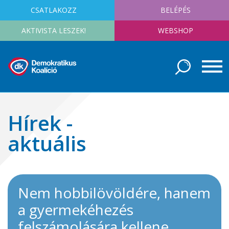
CSATLAKOZZ
BELÉPÉS
AKTIVISTA LESZEK!
WEBSHOP
Hírek -
aktuális
Nem hobbilövöldére, hanem
a gyermekéhezés
felszámolására kellene