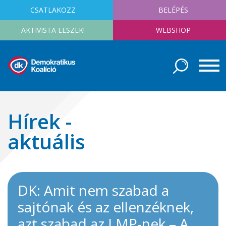
CSATLAKOZZ
BELÉPÉS
AKTIVISTA LESZEK!
WEBSHOP
Hírek -
aktuális
DK: Amit nem szabad a
sajtónak és az ellenzéknek,
azt szabad az LMP-nek – A