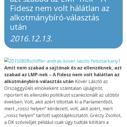
Fidesz nem volt hálátlan az
alkotmánybíró-választás
után
2016.12.13.
Amit nem szabad a sajtónak és az ellenzéknek, azt
szabad az LMP-nek – A Fidesz nem volt hálátlan az
alkotmánybíró-választás után
Kövér László az
Országgyűlés elnökeként számtalan újságírót,
riportert és ellenzéki politikust szankcionált az utóbbi
években. Volt, akit azért tiltottak ki a Parlamentből,
mert „rossz helyen” kérdezett, volt, akit azért, mert
„rossz helyen” tartott sajtótájékoztatót. Gréczy Zsoltot,
a DK szóvivőjét például csak úgy tudták kitiltani a