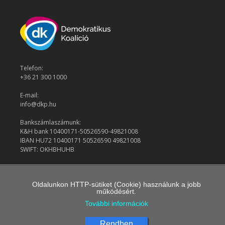
Telefon:
+36 21 300 1000
E-mail:
info@dkp.hu
Bankszámlaszámunk:
K&H bank 10400171-50526590-49821008
IBAN HU72 10400171 50526590 49821008
SWIFT: OKHBHUHB
© 2026 Demokratikus Koalíció
Oldalunkon HTTP-sütiket (Cookie) használunk a jobb
működésért.
További információk