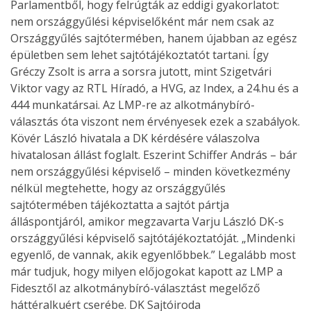
Parlamentből, hogy felrúgták az eddigi gyakorlatot:
nem országgyűlési képviselőként már nem csak az
Országgyűlés sajtótermében, hanem újabban az egész
épületben sem lehet sajtótájékoztatót tartani. Így
Gréczy Zsolt is arra a sorsra jutott, mint Szigetvári
Viktor vagy az RTL Híradó, a HVG, az Index, a 24.hu és a
444 munkatársai. Az LMP-re az alkotmánybíró-
választás óta viszont nem érvényesek ezek a szabályok.
Kövér László hivatala a DK kérdésére válaszolva
hivatalosan állást foglalt. Eszerint Schiffer András – bár
nem országgyűlési képviselő – minden következmény
nélkül megtehette, hogy az országgyűlés
sajtótermében tájékoztatta a sajtót pártja
álláspontjáról, amikor megzavarta Varju László DK-s
országgyűlési képviselő sajtótájékoztatóját. „Mindenki
egyenlő, de vannak, akik egyenlőbbek.” Legalább most
már tudjuk, hogy milyen előjogokat kapott az LMP a
Fidesztől az alkotmánybíró-választást megelőző
háttéralkuért cserébe. DK Sajtóiroda