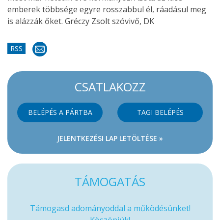
emberek többsége egyre rosszabbul él, ráadásul meg
is alázzák őket. Gréczy Zsolt szóvivő, DK
RSS
CSATLAKOZZ
BELÉPÉS A PÁRTBA
TAGI BELÉPÉS
JELENTKEZÉSI LAP LETÖLTÉSE »
TÁMOGATÁS
Támogasd adományoddal a működésünket!
Köszönjük!