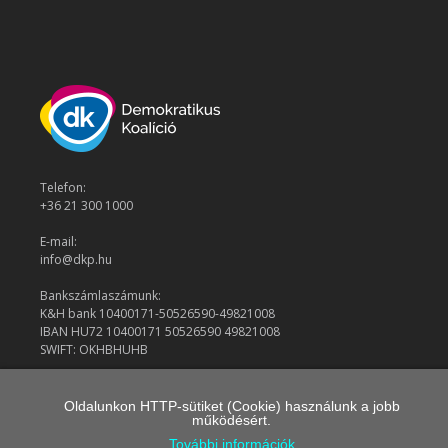
Telefon:
+36 21 300 1000
E-mail:
info@dkp.hu
Bankszámlaszámunk:
K&H bank 10400171-50526590-49821008
IBAN HU72 10400171 50526590 49821008
SWIFT: OKHBHUHB
Oldalunkon HTTP-sütiket (Cookie) használunk a jobb
© 2026 Demokratikus Koalíció
működésért.
További információk