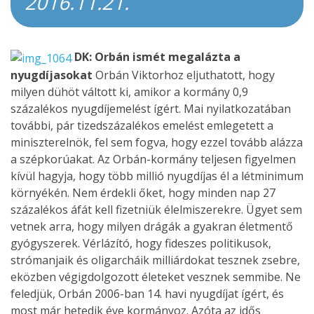
2016.11.21.
DK: Orbán ismét megalázta a
nyugdíjasokat
Orbán Viktorhoz eljuthatott, hogy
milyen dühöt váltott ki, amikor a kormány 0,9
százalékos nyugdíjemelést ígért. Mai nyilatkozatában
további, pár tizedszázalékos emelést emlegetett a
miniszterelnök, fel sem fogva, hogy ezzel tovább alázza
a szépkorúakat. Az Orbán-kormány teljesen figyelmen
kívül hagyja, hogy több millió nyugdíjas él a létminimum
környékén. Nem érdekli őket, hogy minden nap 27
százalékos áfát kell fizetniük élelmiszerekre. Ügyet sem
vetnek arra, hogy milyen drágák a gyakran életmentő
gyógyszerek. Vérlázító, hogy fideszes politikusok,
strómanjaik és oligarcháik milliárdokat tesznek zsebre,
eközben végigdolgozott életeket vesznek semmibe. Ne
feledjük, Orbán 2006-ban 14. havi nyugdíjat ígért, és
most már hetedik éve kormányoz. Azóta az idős