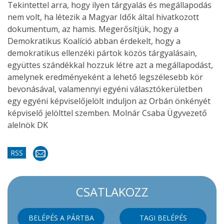
Tekintettel arra, hogy ilyen tárgyalás és megállapodás
nem volt, ha létezik a Magyar Idők által hivatkozott
dokumentum, az hamis. Megerősítjük, hogy a
Demokratikus Koalíció abban érdekelt, hogy a
demokratikus ellenzéki pártok közös tárgyalásain,
együttes szándékkal hozzuk létre azt a megállapodást,
amelynek eredményeként a lehető legszélesebb kör
bevonásával, valamennyi egyéni választókerületben
egy egyéni képviselőjelölt induljon az Orbán önkényét
képviselő jelölttel szemben. Molnár Csaba Ügyvezető
alelnök DK
RSS
CSATLAKOZZ
BELÉPÉS A PÁRTBA
TAGI BELÉPÉS