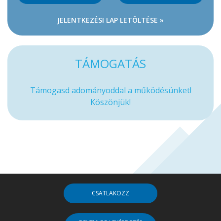
JELENTKEZÉSI LAP LETÖLTÉSE »
TÁMOGATÁS
Támogasd adományoddal a működésünket!
Köszönjük!
CSATLAKOZZ