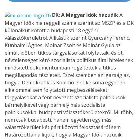
DK: A Magyar Idők hazudik
A
Magyar Idők ma reggeli száma szerint az MSZP és a DK
különalkut kötött a budapesti 18 egyéni
választókerületről. Állításuk szerint Gyurcsány Ferenc,
Kunhalmi Ágnes, Molnár Zsolt és Molnár Gyula az
elmúlt időben titkos tárgyalásokat folytattak, és öt,
névtelenséget kérő szocialista politikus által hitelesnek
minősített dokumentumban rögzítették a titkos
megállapodás részleteit. Ezzel szemben az igazság az,
hogy a Demokratikus Koalíció elnöke soha egyetlen
alkalommal sem folytatott megbeszéléseket,
tárgyalásokat a fent nevezett szocialista politikusok
bármelyikével vagy bármely más szocialista
politikusokkal budapesti választókerületekről. Mi több,
nem csak budapesti, hanem egyetlen egy más
választókerület két párt közötti felosztásáról sem.
Határozottan állítjuk, hogy a Magyar Idők hazudik.