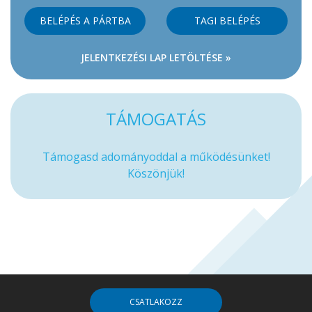
BELÉPÉS A PÁRTBA
TAGI BELÉPÉS
JELENTKEZÉSI LAP LETÖLTÉSE »
TÁMOGATÁS
Támogasd adományoddal a működésünket!
Köszönjük!
CSATLAKOZZ