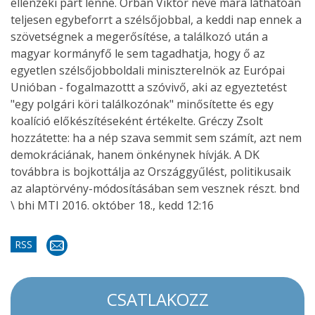
ellenzéki párt lenne. Orbán Viktor neve mára láthatóan
teljesen egybeforrt a szélsőjobbal, a keddi nap ennek a
szövetségnek a megerősítése, a találkozó után a
magyar kormányfő le sem tagadhatja, hogy ő az
egyetlen szélsőjobboldali miniszterelnök az Európai
Unióban - fogalmazottt a szóvivő, aki az egyeztetést
"egy polgári köri találkozónak" minősítette és egy
koalíció előkészítéseként értékelte. Gréczy Zsolt
hozzátette: ha a nép szava semmit sem számít, azt nem
demokráciának, hanem önkénynek hívják. A DK
továbbra is bojkottálja az Országgyűlést, politikusaik
az alaptörvény-módosításában sem vesznek részt. bnd
\ bhi MTI 2016. október 18., kedd 12:16
RSS
CSATLAKOZZ