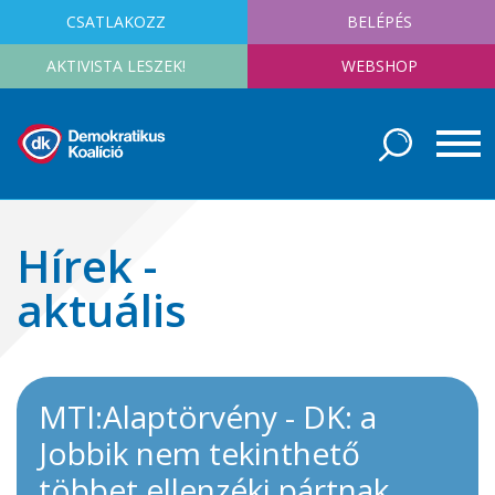
CSATLAKOZZ
BELÉPÉS
AKTIVISTA LESZEK!
WEBSHOP
Hírek -
aktuális
MTI:Alaptörvény - DK: a
Jobbik nem tekinthető
többet ellenzéki pártnak