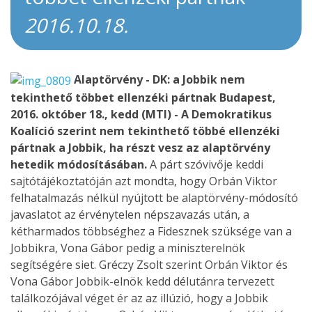
2016.10.18.
Alaptörvény - DK: a Jobbik nem
tekinthető többet ellenzéki pártnak
Budapest,
2016. október 18., kedd (MTI) - A Demokratikus
Koalíció szerint nem tekinthető többé ellenzéki
pártnak a Jobbik, ha részt vesz az alaptörvény
hetedik módosításában.
A párt szóvivője keddi
sajtótájékoztatóján azt mondta, hogy Orbán Viktor
felhatalmazás nélkül nyújtott be alaptörvény-módosító
javaslatot az érvénytelen népszavazás után, a
kétharmados többséghez a Fidesznek szüksége van a
Jobbikra, Vona Gábor pedig a miniszterelnök
segítségére siet. Gréczy Zsolt szerint Orbán Viktor és
Vona Gábor Jobbik-elnök kedd délutánra tervezett
találkozójával véget ér az az illúzió, hogy a Jobbik