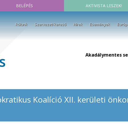
BELÉPÉS
AKTIVISTA LESZEK!
Rólunk
Szervezeti kereső
Hírek
Események
Európ
Akadálymentes se
s
ratikus Koalíció XII. kerületi önk