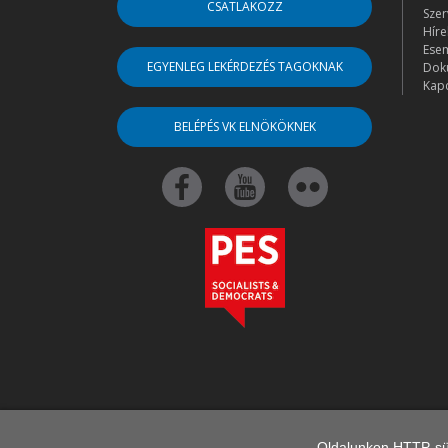
CSATLAKOZZ
Szer
Híre
Ese
EGYENLEG LEKÉRDEZÉS TAGOKNAK
Dok
Kapc
BELÉPÉS VK ELNÖKÖKNEK
Oldalunkon HTTP-süt