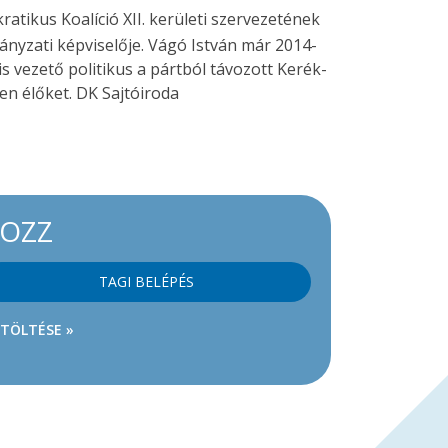
atikus Koalíció XII. kerületi szervezetének
mányzati képviselője. Vágó István már 2014-
is vezető politikus a pártból távozott Kerék-
ben élőket. DK Sajtóiroda
KOZZ
TAGI BELÉPÉS
ETÖLTÉSE »