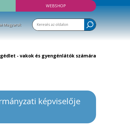
WEBSHOP
ai Magyarok
gédlet - vakok és gyengénlátók számára
ormányzati képviselője