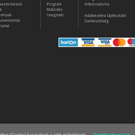
vezeti kereső
Program
Videócsatorna
k
Működés
mények
Üvegzseb
Adatkezelési tájékoztató
umentumtár
Szerkesztőség
solat
iket (Cookie) használunk a jobb működésért.
További információk