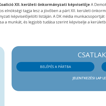
oalíció XII. kerületi önkormányzati képviselője
A Demokr
s elnökségi tagja lesz a jövőben a párt XII. kerületi önkor
nyzati képviselőjelölti listáján. A DK média munkacsoportját 
ssa a munkát, és legjobb tudása szerint képviselje a kerület
CSATLA
BELÉPÉS A PÁRTBA
JELENTKEZÉSI LAP L