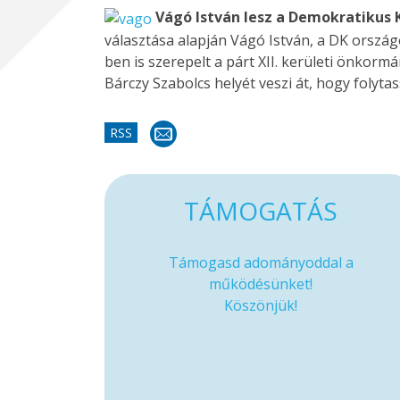
Vágó István lesz a Demokratikus K
választása alapján Vágó István, a DK országo
ben is szerepelt a párt XII. kerületi önkormá
Bárczy Szabolcs helyét veszi át, hogy folyta
RSS
TÁMOGATÁS
Támogasd adományoddal a
működésünket!
Köszönjük!