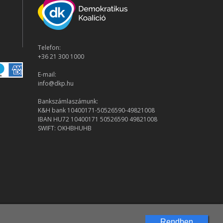
Telefon:
+36 21 300 1000
E-mail:
info@dkp.hu
Bankszámlaszámunk:
K&H bank 10400171-50526590-49821008
IBAN HU72 10400171 50526590 49821008
SWIFT: OKHBHUHB