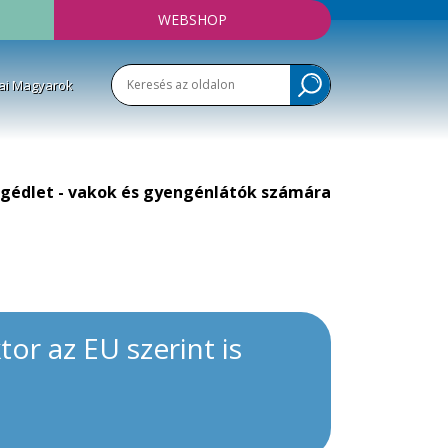
WEBSHOP
ai Magyarok
gédlet - vakok és gyengénlátók számára
or az EU szerint is