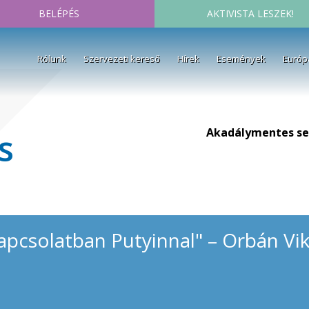
BELÉPÉS
AKTIVISTA LESZEK!
Rólunk
Szervezeti kereső
Hírek
Események
Európ
Akadálymentes se
s
apcsolatban Putyinnal" – Orbán Vikt
a