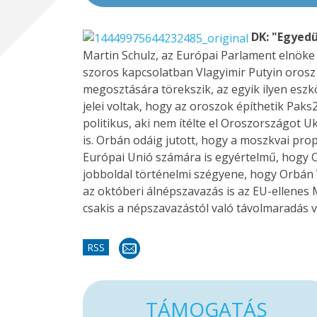
DK: "Egyedü
Martin Schulz, az Európai Parlament elnöke
szoros kapcsolatban Vlagyimir Putyin orosz
megosztására törekszik, az egyik ilyen eszk
jelei voltak, hogy az oroszok építhetik Paks
politikus, aki nem ítélte el Oroszországot U
is. Orbán odáig jutott, hogy a moszkvai prop
Európai Unió számára is egyértelmű, hogy O
jobboldal történelmi szégyene, hogy Orbán 
az októberi álnépszavazás is az EU-ellenes
csakis a népszavazástól való távolmaradás 
RSS
TÁMOGATÁS