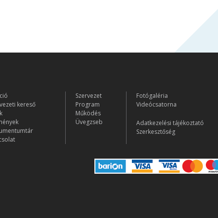
ció
Szervezet
Fotógaléria
vezeti kereső
Program
Videócsatorna
k
Működés
mények
Üvegzseb
Adatkezelési tájékoztató
umentumtár
Szerkesztőség
solat