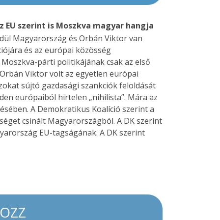
az EU szerint is Moszkva magyar hangja
yedül Magyarország és Orbán Viktor van
ciójára és az európai közösség
 Moszkva-párti politikájának csak az első
. Orbán Viktor volt az egyetlen európai
szokat sújtó gazdasági szankciók feloldását
den európaiból hirtelen „nihilista”. Mára az
sében. A Demokratikus Koalíció szerint a
séget csinált Magyarországból. A DK szerint
gyarország EU-tagságának. A DK szerint
KOZZ