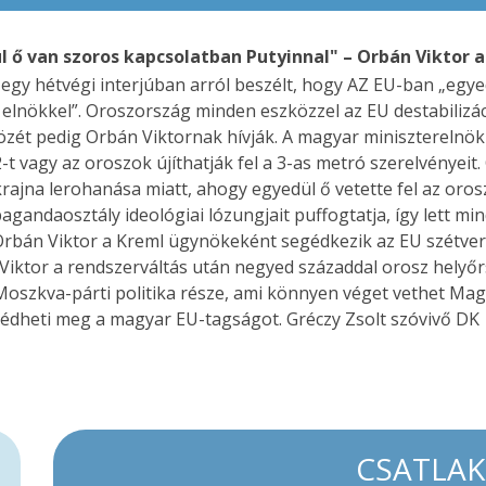
l ő van szoros kapcsolatban Putyinnal" – Orbán Viktor 
 egy hétvégi interjúban arról beszélt, hogy AZ EU-ban „eg
 elnökkel”. Oroszország minden eszközzel az EU destabilizá
özét pedig Orbán Viktornak hívják. A magyar miniszterelnök
2-t vagy az oroszok újíthatják fel a 3-as metró szerelvényeit
krajna lerohanása miatt, ahogy egyedül ő vetette fel az oro
agandaosztály ideológiai lózungjait puffogtatja, így lett min
rbán Viktor a Kreml ügynökeként segédkezik az EU szétveré
Viktor a rendszerváltás után negyed századdal orosz helyőr
 Moszkva-párti politika része, ami könnyen véget vethet Ma
védheti meg a magyar EU-tagságot. Gréczy Zsolt szóvivő DK
CSATLA