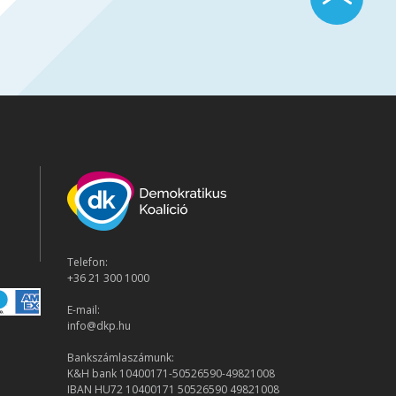
Telefon:
+36 21 300 1000
E-mail:
info@dkp.hu
Bankszámlaszámunk:
K&H bank 10400171-50526590-49821008
IBAN HU72 10400171 50526590 49821008