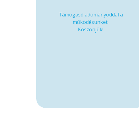
Támogasd adományoddal a
működésünket!
Köszönjük!