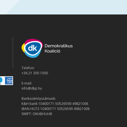
Telefon:
+36 21 300 1000
E-mail:
info@dkp.hu
Bankszámlaszámunk:
K&H bank 10400171-50526590-49821008
IBAN HU72 10400171 50526590 49821008
SWIFT: OKHBHUHB