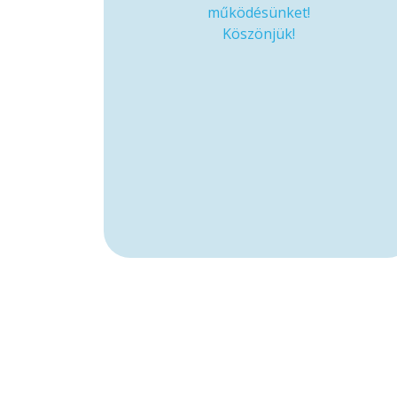
működésünket!
Köszönjük!