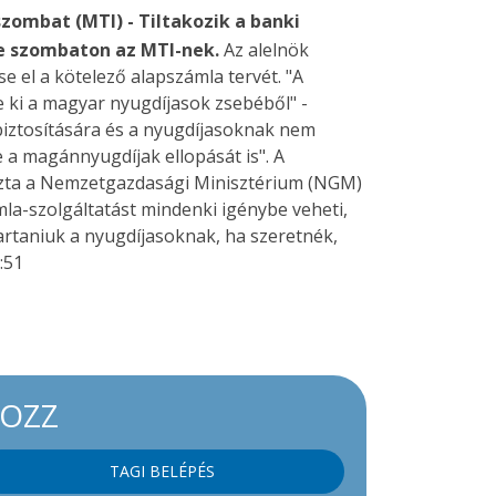
zombat (MTI) - Tiltakozik a banki
öke szombaton az MTI-nek.
Az alelnök
se el a kötelező alapszámla tervét. "A
e ki a magyar nyugdíjasok zsebéből" -
biztosítására és a nyugdíjasoknak nem
 a magánnyugdíjak ellopását is". A
ozta a Nemzetgazdasági Minisztérium (NGM)
a-szolgáltatást mindenki igénybe veheti,
artaniuk a nyugdíjasoknak, ha szeretnék,
:51
KOZZ
TAGI BELÉPÉS