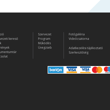
ció
Szervezet
Fotógaléria
vezeti kereső
Program
Videócsatorna
k
Működés
mények
Üvegzseb
Adatkezelési tájékoztató
umentumtár
Szerkesztőség
solat