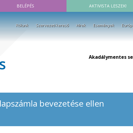
BELÉPÉS
AKTIVISTA LESZEK!
Rólunk
Szervezeti kereső
Hírek
Események
Európ
Akadálymentes se
s
 alapszámla bevezetése ellen