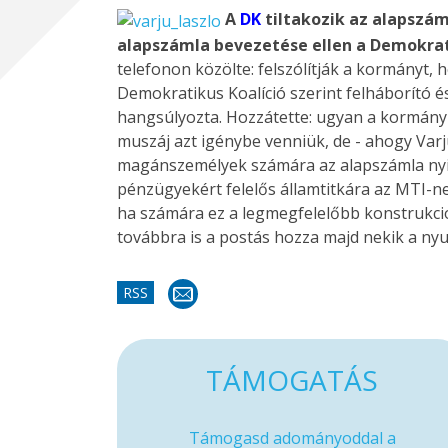
A
DK
tiltakozik az alapszá
alapszámla bevezetése ellen a Demokrati
telefonon közölte: felszólítják a kormányt, 
Demokratikus Koalíció szerint felháborító 
hangsúlyozta. Hozzátette: ugyan a kormány 
muszáj azt igénybe venniük, de - ahogy Varj
magánszemélyek számára az alapszámla nyi
pénzügyekért felelős államtitkára az MTI-n
ha számára ez a legmegfelelőbb konstrukció.
továbbra is a postás hozza majd nekik a nyu
RSS
TÁMOGATÁS
Támogasd adományoddal a