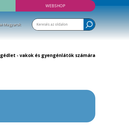
WEBSHOP
ai Magyarok
gédlet - vakok és gyengénlátók számára