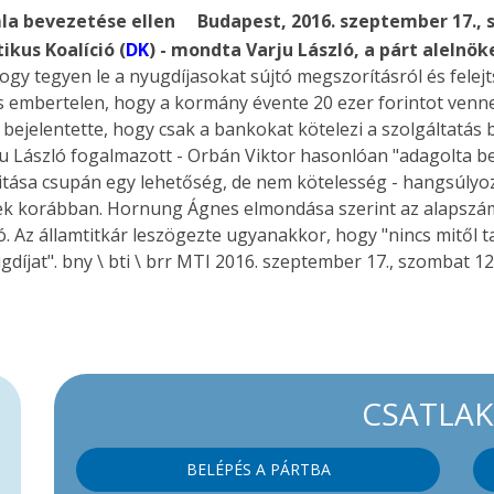
mla bevezetése ellen
Budapest, 2016. szeptember 17., s
kus Koalíció (
DK
) - mondta Varju László, a párt aleln
hogy tegyen le a nyugdíjasokat sújtó megszorításról és felejt
és embertelen, hogy a kormány évente 20 ezer forintot venn
bejelentette, hogy csak a bankokat kötelezi a szolgáltatás 
u László fogalmazott - Orbán Viktor hasonlóan "adagolta be
tása csupán egy lehetőség, de nem kötelesség - hangsúly
ek korábban. Hornung Ágnes elmondása szerint az alapszáml
 Az államtitkár leszögezte ugyanakkor, hogy "nincs mitől t
gdíjat".
bny \ bti \ brr
MTI 2016. szeptember 17., szombat 12
CSATLA
BELÉPÉS A PÁRTBA