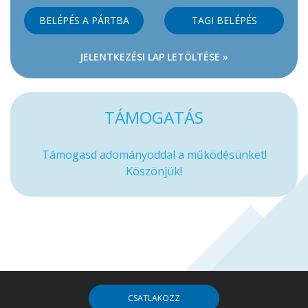
BELÉPÉS A PÁRTBA
TAGI BELÉPÉS
JELENTKEZÉSI LAP LETÖLTÉSE »
TÁMOGATÁS
Támogasd adományoddal a működésünket!
Köszönjük!
CSATLAKOZZ