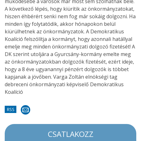
működésébe a városok már most sem szólhatnak bele.
A következő lépés, hogy kiürítik az önkormányzatokat,
hiszen éhbérért senki nem fog már sokáig dolgozni. Ha
minden így folytatódik, akkor hónapokon belül
kiürülhetnek az önkormányzatok. A Demokratikus
Koalíció felszólítja a kormányt, hogy azonnali hatállyal
emelje meg minden önkormányzati dolgozó fizetését! A
DK szerint utoljára a Gyurcsány-kormány emelte meg
az önkormányzatokban dolgozók fizetését, ezért ideje,
hogy a 8 éve ugyanannyi pénzért dolgozók is többet
kapjanak a jövőben. Varga Zoltán elnökségi tag
debreceni önkormányzati képviselő Demokratikus
Koalíció
RSS
CSATLAKOZZ