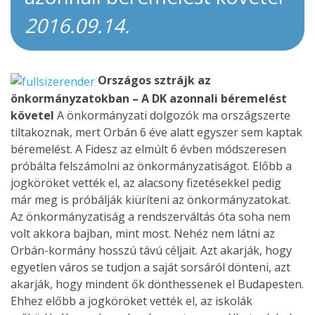
2016.09.14.
Országos sztrájk az
önkormányzatokban – A DK azonnali béremelést
követel
A önkormányzati dolgozók ma országszerte
tiltakoznak, mert Orbán 6 éve alatt egyszer sem kaptak
béremelést. A Fidesz az elmúlt 6 évben módszeresen
próbálta felszámolni az önkormányzatiságot. Előbb a
jogköröket vették el, az alacsony fizetésekkel pedig
már meg is próbálják kiüríteni az önkormányzatokat.
Az önkormányzatiság a rendszerváltás óta soha nem
volt akkora bajban, mint most. Nehéz nem látni az
Orbán-kormány hosszú távú céljait. Azt akarják, hogy
egyetlen város se tudjon a saját sorsáról dönteni, azt
akarják, hogy mindent ők dönthessenek el Budapesten.
Ehhez előbb a jogköröket vették el, az iskolák