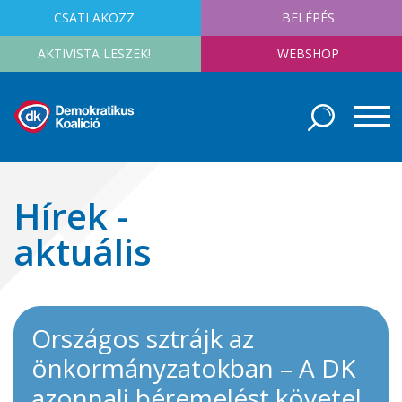
CSATLAKOZZ
BELÉPÉS
AKTIVISTA LESZEK!
WEBSHOP
Hírek -
aktuális
Országos sztrájk az
önkormányzatokban – A DK
azonnali béremelést követel