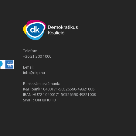
Telefon:
+36 21 300 1000
E-mail:
info@dkp.hu
Bankszámlaszámunk:
K&H bank 10400171-50526590-49821008
IBAN HU72 10400171 50526590 49821008
SWIFT: OKHBHUHB