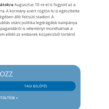
kátokra
Augusztus 10-re el is fogyott az a
a. A kormány ezért rögtön ki is egészítette
égében álló felcsúti stadion. A
váltás utáni politika legdrágább kampánya
ropagandáról is véleményt mondhatnak a
nem elítéli az emberek közpénzből történő
KOZZ
TAGI BELÉPÉS
ETÖLTÉSE »