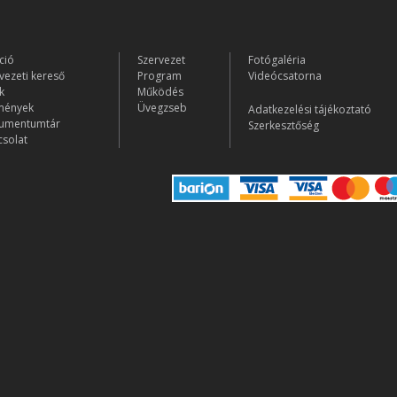
ció
Szervezet
Fotógaléria
vezeti kereső
Program
Videócsatorna
k
Működés
mények
Üvegzseb
Adatkezelési tájékoztató
umentumtár
Szerkesztőség
solat