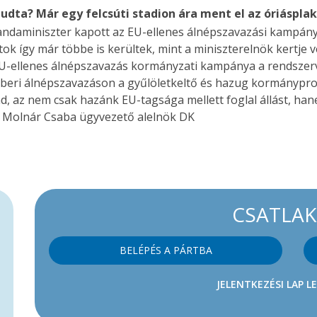
Tudta? Már egy felcsúti stadion ára ment el az óriáspla
gandaminiszter kapott az EU-ellenes álnépszavazási kampányr
átok így már többe is kerültek, mint a miniszterelnök kertje v
 EU-ellenes álnépszavazás kormányzati kampánya a rendszer
któberi álnépszavazáson a gyűlöletkeltő és hazug kormányp
ad, az nem csak hazánk EU-tagsága mellett foglal állást, ha
s. Molnár Csaba ügyvezető alelnök DK
CSATLA
BELÉPÉS A PÁRTBA
JELENTKEZÉSI LAP L