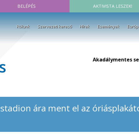
BELÉPÉS
AKTIVISTA LESZEK!
Rólunk
Szervezeti kereső
Hírek
Események
Európ
Akadálymentes se
s
 stadion ára ment el az óriásplakát