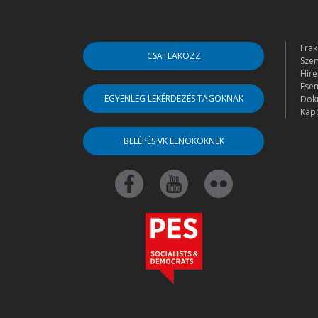
Frak
CSATLAKOZZ
Szer
Híre
Ese
EGYENLEG LEKÉRDEZÉS TAGOKNAK
Dok
Kapc
BELÉPÉS VK ELNÖKÖKNEK