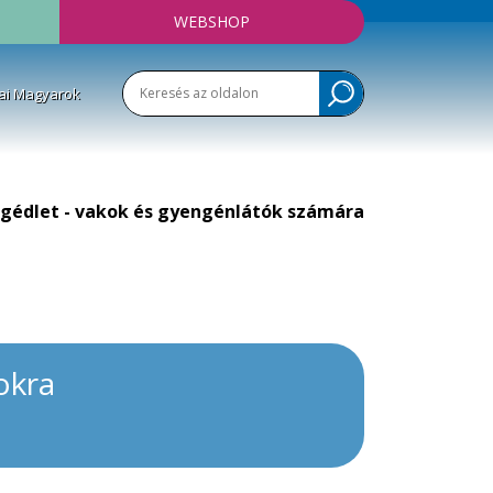
WEBSHOP
ai Magyarok
gédlet - vakok és gyengénlátók számára
okra