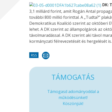
DK: 
3,1 milliárd forint, amit Rogán Antal propa
további 800 millió forinttal. A „Tudta?” plak
Demokratikus Koalíció szerint az októberi
lehet. A DK szerint az állampolgárok az o
távolmaradással. A DK szerint aki távol mar
kormányzati félrevezetését és hergelését i
RSS
TÁMOGATÁS
Támogasd adományoddal a
működésünket!
Köszönjük!