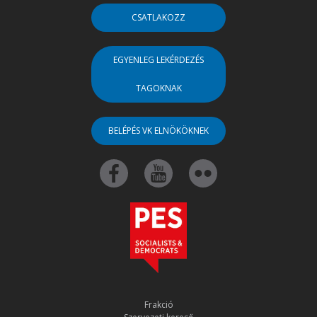
CSATLAKOZZ
EGYENLEG LEKÉRDEZÉS
TAGOKNAK
BELÉPÉS VK ELNÖKÖKNEK
Frakció