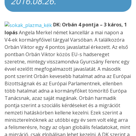
2016.08.26.
DK: Orbán 4 pontja – 3 káros, 1
lopás
Angela Merkel német kancellár a mai napon a
V4-ek kormányfőivel tárgyal Varsóban. A találkozóra
Orbán Viktor egy 4 pontos javaslattal érkezett. Az első
pontban Orbán Viktor közös EU-s hadsereget
szeretne, mintegy visszamondva Gyurcsány Ferenc egy
évvel ezelőtt megfogalmazott javaslatát. A második
pont szerint Orbán kevesebb hatalmat adna az Európai
Bizottságnak és az Európai Parlamentnek, ellenben
több hatalmat adna a kormányfőket tömörítő Európa
Tanácsnak, azaz saját magának. Orbán harmadik
pontja szerint a szociális kérdéseket és a migrációt
nemzeti hatáskörben kellene kezelni. Ezek szerint a
miniszterelnöknek az utóbbi egy év sem volt elég arra
a felismerésre, hogy az olyan globális feladatokat, mint
a migráció, csak globálisan lehet kezelni. A DK szerint a