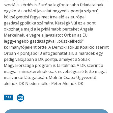
szociális kérdés is Európa legfontosabb feladatainak
egyike. Az orbáni javaslat negyedik pontja szigorú
költségvetési fegyelmet írna elő az európai
gazdaságpolitika számára. Kétségkívül ez a pont
okozhatja majd a legvidámabb perceket Angela
Merkelnek, elvégre a javaslatot Orbán az EU
leggyengébb gazdaságával „büszkélkedő”
kormányfőjeként tette. A Demokratikus Koalíció szerint
Orbán 4 pontjából 3 elfogadhatatlan, a maradék egy
pedig valójában a DK pontja, amelyet a Sokak
Magyarországa program is tartalmaz. A DK szerint a
magyar miniszterelnök csak nevetségessé tette magát
mai varsói látogatásán. Molnár Csaba Ügyvezető
alelnök DK Niedermüller Péter Alelnök DK
RSS