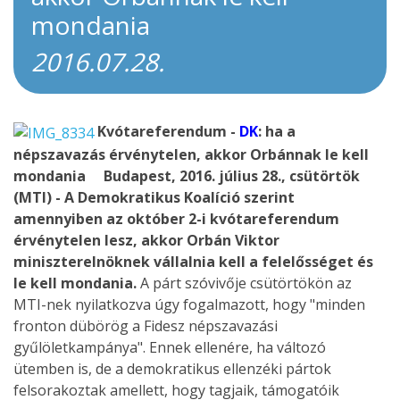
mondania
2016.07.28.
Kvótareferendum -
DK
: ha a
népszavazás érvénytelen, akkor Orbánnak le kell
mondania
Budapest, 2016. július 28., csütörtök
(MTI) - A Demokratikus Koalíció szerint
amennyiben az október 2-i kvótareferendum
érvénytelen lesz, akkor Orbán Viktor
miniszterelnöknek vállalnia kell a felelősséget és
le kell mondania.
A párt szóvivője csütörtökön az
MTI-nek nyilatkozva úgy fogalmazott, hogy "minden
fronton dübörög a Fidesz népszavazási
gyűlöletkampánya". Ennek ellenére, ha változó
ütemben is, de a demokratikus ellenzéki pártok
felsorakoztak amellett, hogy tagjaik, támogatóik