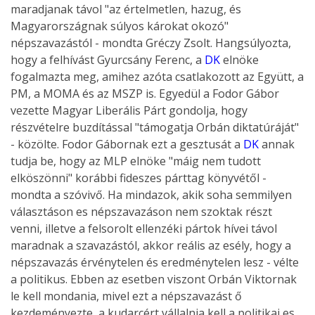
maradjanak távol "az értelmetlen, hazug, és
Magyarországnak súlyos károkat okozó"
népszavazástól - mondta Gréczy Zsolt. Hangsúlyozta,
hogy a felhívást Gyurcsány Ferenc, a
DK
elnöke
fogalmazta meg, amihez azóta csatlakozott az Együtt, a
PM, a MOMA és az MSZP is. Egyedül a Fodor Gábor
vezette Magyar Liberális Párt gondolja, hogy
részvételre buzdítással "támogatja Orbán diktatúráját"
- közölte. Fodor Gábornak ezt a gesztusát a
DK
annak
tudja be, hogy az MLP elnöke "máig nem tudott
elköszönni" korábbi fideszes párttag könyvétől -
mondta a szóvivő. Ha mindazok, akik soha semmilyen
választáson es népszavazáson nem szoktak részt
venni, illetve a felsorolt ellenzéki pártok hívei távol
maradnak a szavazástól, akkor reális az esély, hogy a
népszavazás érvénytelen és eredménytelen lesz - vélte
a politikus. Ebben az esetben viszont Orbán Viktornak
le kell mondania, mivel ezt a népszavazást ő
kezdeményezte, a kudarcért vállalnia kell a politikai es