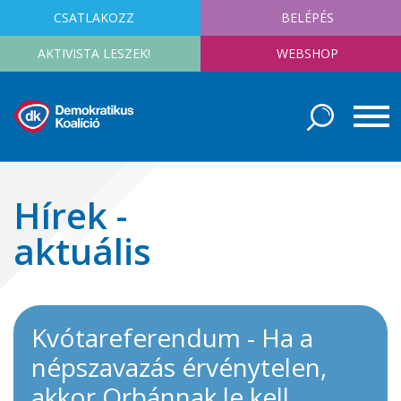
CSATLAKOZZ
BELÉPÉS
AKTIVISTA LESZEK!
WEBSHOP
Hírek -
aktuális
Kvótareferendum - Ha a
népszavazás érvénytelen,
akkor Orbánnak le kell