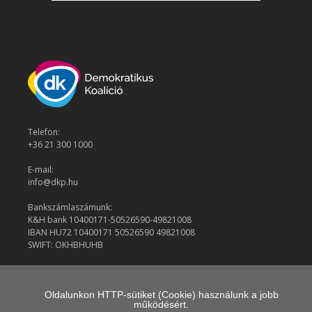
Telefon:
+36 21 300 1000
E-mail:
info@dkp.hu
Bankszámlaszámunk:
K&H bank 10400171-50526590-49821008
IBAN HU72 10400171 50526590 49821008
SWIFT: OKHBHUHB
© 2026 Demokratikus Koalíció
Oldalunkon HTTP-sütiket (Cookie) használunk a jobb
működésért.