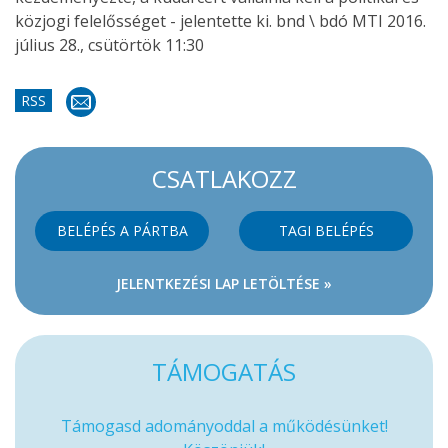
közjogi felelősséget - jelentette ki.
bnd \ bdó
MTI 2016.
július 28., csütörtök 11:30
RSS
CSATLAKOZZ
BELÉPÉS A PÁRTBA
TAGI BELÉPÉS
JELENTKEZÉSI LAP LETÖLTÉSE »
TÁMOGATÁS
Támogasd adományoddal a működésünket!