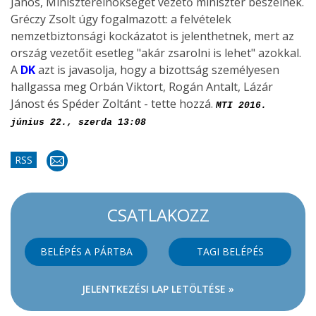
János, Miniszterelnökséget vezető miniszter beszélnek.
Gréczy Zsolt úgy fogalmazott: a felvételek
nemzetbiztonsági kockázatot is jelenthetnek, mert az
ország vezetőit esetleg "akár zsarolni is lehet" azokkal.
A
DK
azt is javasolja, hogy a bizottság személyesen
hallgassa meg Orbán Viktort, Rogán Antalt, Lázár
Jánost és Spéder Zoltánt - tette hozzá.
MTI 2016.
június 22., szerda 13:08
RSS
CSATLAKOZZ
BELÉPÉS A PÁRTBA
TAGI BELÉPÉS
JELENTKEZÉSI LAP LETÖLTÉSE »