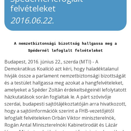
felvételeket
2016.06.22.
A nemzetbiztonsági bizottság hallgassa meg a
Spédernél lefoglalt felvételeket
Budapest, 2016. június 22., szerda (MTI) - A
Demokratikus Koalíció azt kéri, hogy haladéktalanul
hívják össze a parlament nemzetbiztonsági bizottságát
és a testület hallgassa meg azokat a hangfelvételeket,
amelyeket a Spéder Zoltán érdekeltségeinél lefolytatott
házkutatások során foglaltak le. A párt szóvivője
szerdai, budapesti sajtótájékoztatóján arra hivatkozott,
hogy a sajtóinformációk szerint a FHB-vezetőjétől
lefoglalt felvételeken Orbán Viktor miniszterelnök,
Rogán Antal Miniszterelnöki Kabinetirodát és Lázár