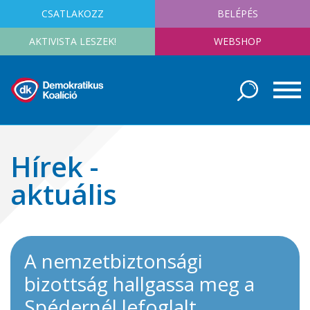
CSATLAKOZZ
BELÉPÉS
AKTIVISTA LESZEK!
WEBSHOP
Hírek -
aktuális
A nemzetbiztonsági
bizottság hallgassa meg a
Spédernél lefoglalt