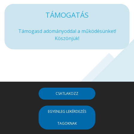
TÁMOGATÁS
Támogasd adományoddal a működésünket!
Köszönjük!
CSATLAKOZZ
EGYENLEG LEKÉRDEZÉS
TAGOKNAK