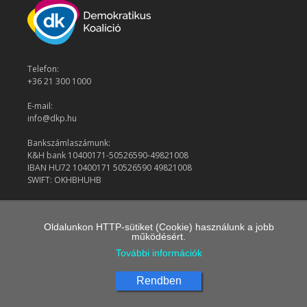
Telefon:
+36 21 300 1000
E-mail:
info@dkp.hu
Bankszámlaszámunk:
K&H bank 10400171-50526590-49821008
IBAN HU72 10400171 50526590 49821008
SWIFT: OKHBHUHB
© 2026 Demokratikus Koalíció
Oldalunkon HTTP-sütiket (Cookie) használunk a jobb
működésért.
További információk