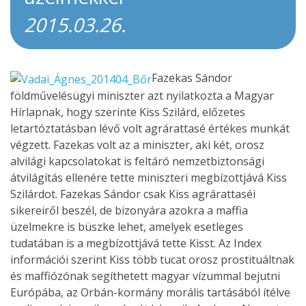
2015.03.26.
Fazekas Sándor
földművelésügyi miniszter azt nyilatkozta a Magyar
Hírlapnak, hogy szerinte Kiss Szilárd, előzetes
letartóztatásban lévő volt agrárattasé értékes munkát
végzett. Fazekas volt az a miniszter, aki két, orosz
alvilági kapcsolatokat is feltáró nemzetbiztonsági
átvilágítás ellenére tette miniszteri megbízottjává Kiss
Szilárdot. Fazekas Sándor csak Kiss agrárattaséi
sikereiről beszél, de bizonyára azokra a maffia
üzelmekre is büszke lehet, amelyek esetleges
tudatában is a megbízottjává tette Kisst. Az Index
információi szerint Kiss több tucat orosz prostituáltnak
és maffiózónak segíthetett magyar vízummal bejutni
Európába, az Orbán-kormány morális tartásából ítélve