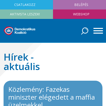
CSATLAKOZZ
BELÉPÉS
AKTIVISTA LESZEK!
WEBSHOP
Hírek -
aktuális
Közlemény: Fazekas
miniszter elégedett a maffia
üzelmekkel