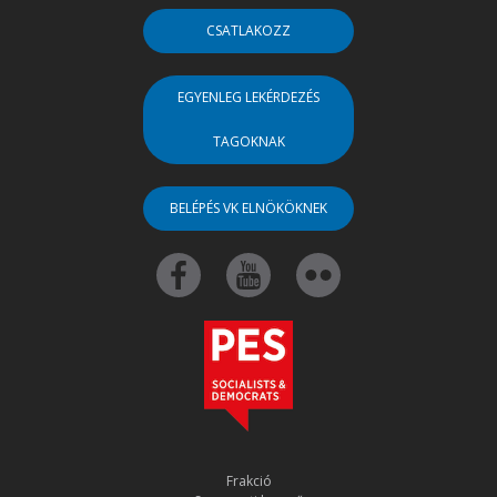
CSATLAKOZZ
EGYENLEG LEKÉRDEZÉS
TAGOKNAK
BELÉPÉS VK ELNÖKÖKNEK
Frakció