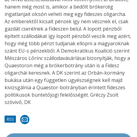
hanem még most is, amikor a bedőlt brókercég
ingatlanjait olcsón veheti meg egy fideszes oligarcha.
Az emberektől kicsalt pénzek így nem vésznek el, csak
gazdát cserélnek a Fideszen belül. A lopott pénzből
épített szállodákat így lopott pénzből veszik meg azért,
hogy még több pénzt tudjanak ellopni a magyaroknak
szánt EU-s pénzekből. A Demokratikus Koalíció szerint
Mészáros Lőrinc szállodavásárlásai bizonyítják, hogy a
Quaestoron még a brókerbotrány után is a Fidesz
oligarchái keresnek. A DK szerint az Orbán-kormány
bukása után egy független ügyészségnek kell majd
kivizsgálnia a Quaestor-botrányban érintett fideszes
politikusok büntetőjogi felelősségét. Gréczy Zsolt
szóvivő, DK
RSS