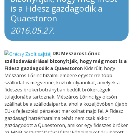
is a Fidesz gazdagodik a
Quaestoron
2016.05.27.
DK: Mészáros Lőrinc
szállodavásárlásai bizonyítják, hogy még most is a
Fidesz gazdagodik a Quaestoron
Kiderült, hogy
Mészáros Lőrinc bizalmi embere egyszerre több
szállodát is megvenne, köztük olyanokat, amelyek a
fideszes brókerbotrányban bedőlt brókercégek
tulajdonába tartoznak. Mészáros Lőrinc így olcsón
szállhat be a szállodaiparba, ahol a közeljövőben újabb
EU-s fejlesztési pénzeket markolhat majd fel. A Fidesz
gazdasági háttérhatalma tehát nem csak akkor
gazdagodott a Quaestoron, amikor egy fideszes bróker
az MNB asszisztálásával fiktív kötvényeket árulhatott,