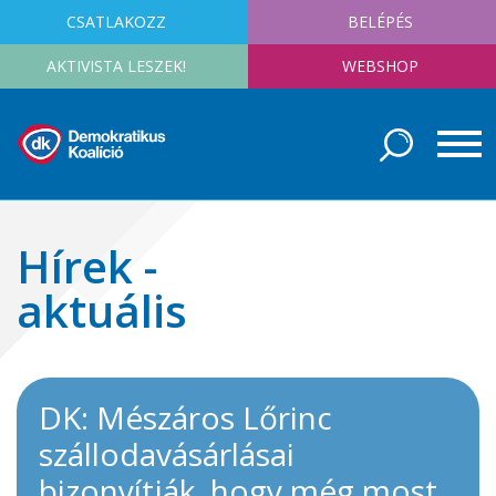
CSATLAKOZZ
BELÉPÉS
AKTIVISTA LESZEK!
WEBSHOP
Hírek -
aktuális
DK: Mészáros Lőrinc
szállodavásárlásai
bizonyítják, hogy még most