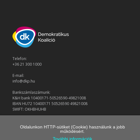
Telefon:
+36 21 300 1000
E-mail:
info@dkp.hu
Bankszámlaszámunk:
K&H bank 10400171-50526590-49821008
IBAN HU72 10400171 50526590 49821008
SWIFT: OKHBHUHB
Oldalunkon HTTP-sütiket (Cookie) használunk a jobb
© 2026 Demokratikus Koalíció
működésért.
További információk