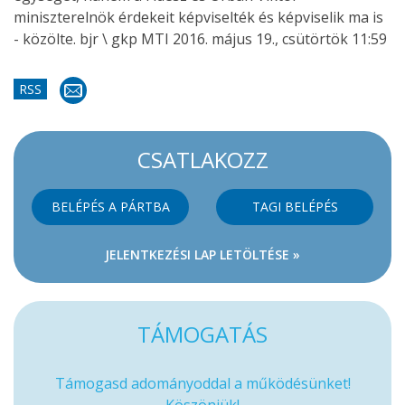
miniszterelnök érdekeit képviselték és képviselik ma is
- közölte.
bjr \ gkp
MTI 2016. május 19., csütörtök 11:59
RSS
CSATLAKOZZ
BELÉPÉS A PÁRTBA
TAGI BELÉPÉS
JELENTKEZÉSI LAP LETÖLTÉSE »
TÁMOGATÁS
Támogasd adományoddal a működésünket!
Köszönjük!