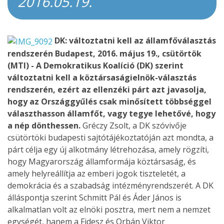
2016.05.19.
DK: változtatni kell az államfőválasztás
rendszerén
Budapest, 2016. május 19., csütörtök
(MTI) - A Demokratikus Koalíció (DK) szerint
változtatni kell a köztársaságielnök-választás
rendszerén, ezért az ellenzéki párt azt javasolja,
hogy az Országgyűlés csak minősített többséggel
választhasson államfőt, vagy tegye lehetővé, hogy
a nép dönthessen.
Gréczy Zsolt, a DK szóvivője
csütörtöki budapesti sajtótájékoztatóján azt mondta, a
párt célja egy új alkotmány létrehozása, amely rögzíti,
hogy Magyarország államformája köztársaság, és
amely helyreállítja az emberi jogok tiszteletét, a
demokrácia és a szabadság intézményrendszerét. A DK
álláspontja szerint Schmitt Pál és Áder János is
alkalmatlan volt az elnöki posztra, mert nem a nemzet
egységét, hanem a Fidesz és Orbán Viktor