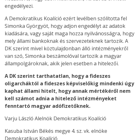
engedélyezi.
A Demokratikus Koalíció ezért levélben szólította fel
Simonka Györgyöt, hogy adjon engedélyt az adatok
kiadására, vagy saját maga hozza nyilvánosságra, hogy
mely állami bankoknak és szervezeteknek tartozik. A
DK szerint mivel köztulajdonban álló intézményekről
van szó, Simonka beszámolóval tartozik a magyar
állampolgároknak, akik jelen esetben a hitelezői.
A DK szerint tarthatatlan, hogy a fideszes
oligarcháktól a fideszes képviselőkig mindenki úgy
kaphat állami hitelt, hogy annak mértékéről nem
kell számot adnia a hitelező intézményeket
fenntartó magyar adófizetőknek.
Varju László Alelnök Demokratikus Koalíció
Kasuba István Békés megye 4. sz. vk. elnöke
Demokratikus Koalíció