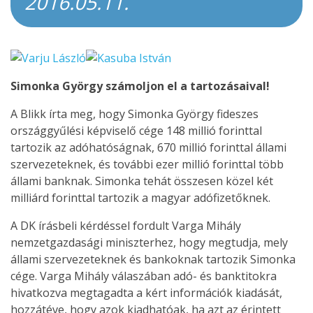
2016.05.11.
Simonka György számoljon el a tartozásaival!
A Blikk írta meg, hogy Simonka György fideszes
országgyűlési képviselő cége 148 millió forinttal
tartozik az adóhatóságnak, 670 millió forinttal állami
szervezeteknek, és további ezer millió forinttal több
állami banknak. Simonka tehát összesen közel két
milliárd forinttal tartozik a magyar adófizetőknek.
A DK írásbeli kérdéssel fordult Varga Mihály
nemzetgazdasági miniszterhez, hogy megtudja, mely
állami szervezeteknek és bankoknak tartozik Simonka
cége. Varga Mihály válaszában adó- és banktitokra
hivatkozva megtagadta a kért információk kiadását,
hozzátéve, hogy azok kiadhatóak, ha azt az érintett