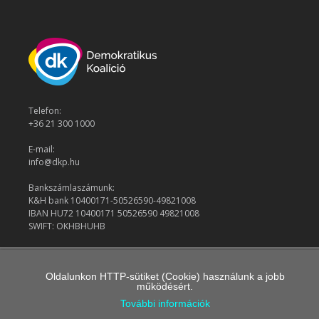
Telefon:
+36 21 300 1000
E-mail:
info@dkp.hu
Bankszámlaszámunk:
K&H bank 10400171-50526590-49821008
IBAN HU72 10400171 50526590 49821008
SWIFT: OKHBHUHB
© 2026 Demokratikus Koalíció
Oldalunkon HTTP-sütiket (Cookie) használunk a jobb
működésért.
További információk