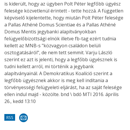
is kiderült, hogy az ügyben Polt Péter legfőbb ügyész
felesége közvetlenül érintett - tette hozzá. A független
képviselő kijelentette, hogy miután Polt Péter felesége
a Pallas Athéné Domus Scientiae és a Pallas Athéné
Domus Mentis jegybanki alapítványokban
felügyelőbizottsági elnök illetve fb-tag ezért tudnia
kellett az MNB-s "közvagyon családon belüli
osztogatásáról", de nem tett semmit. Varju László
szerint ez azt is jelenti, hogy a legfőbb ügyésznek is
tudni kellett arról, mi történik a jegybank
alapítványainál. A Demokratikus Koalíció szerint a
legfőbb ügyésznek akkor is meg kell indítania a
törvényességi felügyeleti eljárást, ha az saját felesége
ellen indul majd - közölte.
bnd \ bdó
MTI 2016. április
26., kedd 13:10
RSS