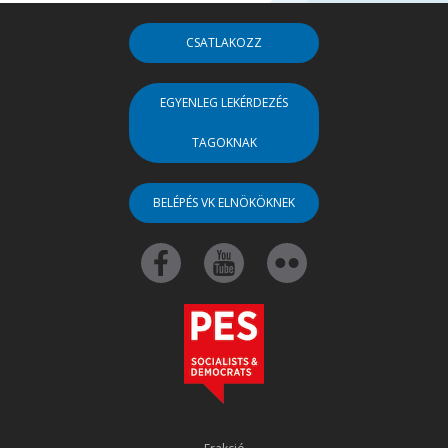
CSATLAKOZZ
EGYENLEG LEKÉRDEZÉS
TAGOKNAK
BELÉPÉS VK ELNÖKÖKNEK