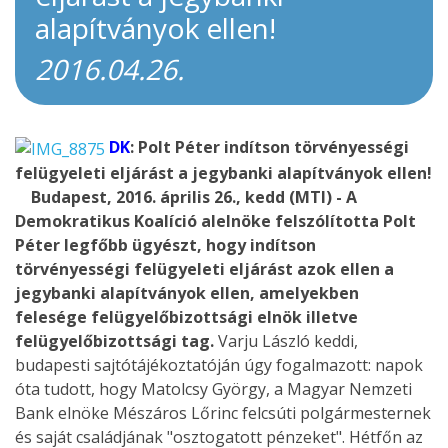
alapítványok ellen!
2016.04.26.
DK
: Polt Péter indítson törvényességi
felügyeleti eljárást a jegybanki alapítványok ellen!
Budapest, 2016. április 26., kedd (MTI) - A
Demokratikus Koalíció alelnöke felszólította Polt
Péter legfőbb ügyészt, hogy indítson
törvényességi felügyeleti eljárást azok ellen a
jegybanki alapítványok ellen, amelyekben
felesége felügyelőbizottsági elnök illetve
felügyelőbizottsági tag.
Varju László keddi,
budapesti sajtótájékoztatóján úgy fogalmazott: napok
óta tudott, hogy Matolcsy György, a Magyar Nemzeti
Bank elnöke Mészáros Lőrinc felcsúti polgármesternek
és saját családjának "osztogatott pénzeket". Hétfőn az