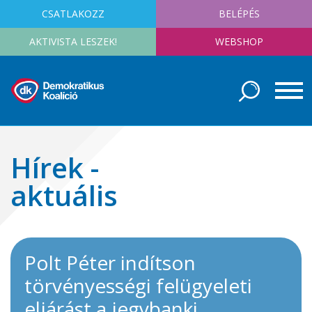
CSATLAKOZZ
BELÉPÉS
AKTIVISTA LESZEK!
WEBSHOP
Hírek -
aktuális
Polt Péter indítson
törvényességi felügyeleti
eljárást a jegybanki