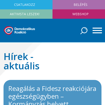
CSATLAKOZZ
BELÉPÉS
AKTIVISTA LESZEK!
WEBSHOP
Hírek -
aktuális
Reagálás a Fidesz reakciójára
egészségügyben –
Kormányzás helyett