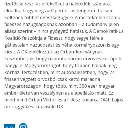
fizetőssé teszi az elfekvőket a haldoklók számára,
előadta, hogy még az Óperenciás tengeren túl sem
költenek többet egészségügyre. A mértéktelen számú
fideszes hazugságoknak azonban – a tudomány jelen
állása szerint – nincs gyógyító hatásuk. A Demokratikus
Koalíció felszólítja a Fideszt, hogy tegye félre a
gátlástalan hazudozást és néha kormányozzon is egy
kicsit. A DK emlékeztet: az Orbán-kormánynak
köszönhetjük, hogy naponta három orvos és két ápoló
hagyja el Magyarországot, hogy többen halnak meg
kórházi fertőzésben, mint autóbalesetben, hogy 24
frissen végzett orvosból csak kettő maradna
Magyarországon, hogy több, mint 300 ezer magyar
ember élete van veszélyben az alapellátás miatt. Ez
mind-mind Orbán Viktor és a Fidesz kudarca. Oláh Lajos
országgyűlési képviselő DK
RSS