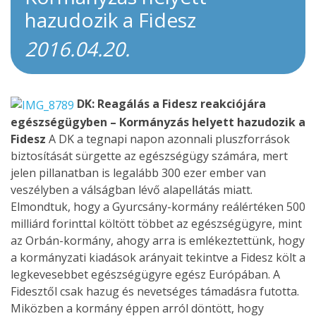
hazudozik a Fidesz
2016.04.20.
DK: Reagálás a Fidesz reakciójára
egészségügyben – Kormányzás helyett hazudozik a
Fidesz
A DK a tegnapi napon azonnali pluszforrások
biztosítását sürgette az egészségügy számára, mert
jelen pillanatban is legalább 300 ezer ember van
veszélyben a válságban lévő alapellátás miatt.
Elmondtuk, hogy a Gyurcsány-kormány reálértéken 500
milliárd forinttal költött többet az egészségügyre, mint
az Orbán-kormány, ahogy arra is emlékeztettünk, hogy
a kormányzati kiadások arányait tekintve a Fidesz költ a
legkevesebbet egészségügyre egész Európában. A
Fidesztől csak hazug és nevetséges támadásra futotta.
Miközben a kormány éppen arról döntött, hogy