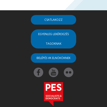
CSATLAKOZZ
EGYENLEG LEKÉRDEZÉS
TAGOKNAK
BELÉPÉS VK ELNÖKÖKNEK