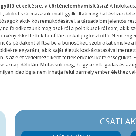
 gyűlöletkeltésre, a történelemhamisításra!
A holokausz
tt, akiket származásuk miatt gyilkoltak meg hat évtizeddel 
hatóságok aktív közreműködésével, a társadalom jelentős ré
ne feledkezzünk meg azokról a politikusokról sem, akik szel
törvényekkel tették honfitársainkat jogfosztottá. Nem enge
ént és példaként állítsa be a bűnösöket, szobrokat emelve a
földiekre egyaránt, akik saját életük kockáztatásával mentet
is az élet védelmezőiként tették erkölcsi kötelességüket.
asárnap délután. Mutassuk meg, hogy az elfogadás és az egy
lyen ideológia nem írhatja felül bármely ember élethez való
CSATLA