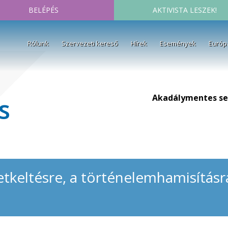
BELÉPÉS
AKTIVISTA LESZEK!
Rólunk
Szervezeti kereső
Hírek
Események
Európ
Akadálymentes se
s
tkeltésre, a történelemhamisításr