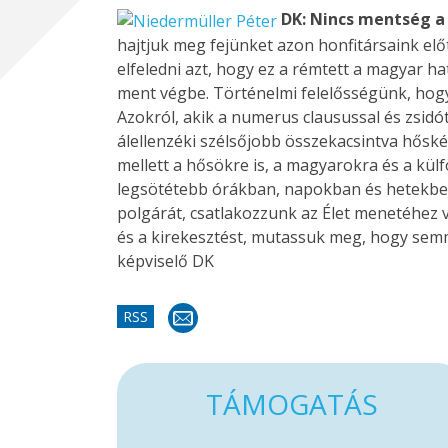
DK: Nincs mentség a
hajtjuk meg fejünket azon honfitársaink elő
elfeledni azt, hogy ez a rémtett a magyar 
ment végbe. Történelmi felelősségünk, hogy 
Azokról, akik a numerus clausussal és zsidó
álellenzéki szélsőjobb összekacsintva hősk
mellett a hősökre is, a magyarokra és a kül
legsötétebb órákban, napokban és hetekben 
polgárát, csatlakozzunk az Élet menetéhez v
és a kirekesztést, mutassuk meg, hogy semmi
képviselő DK
RSS
TÁMOGATÁS