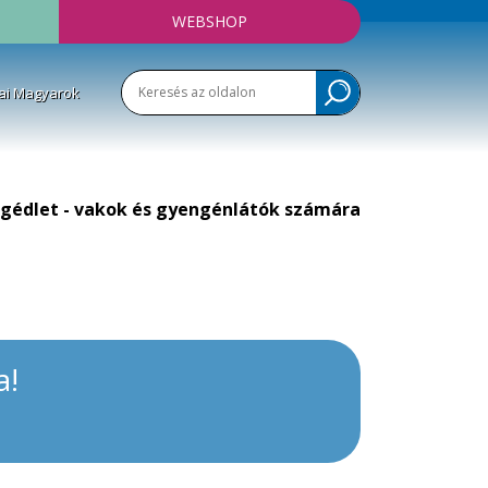
WEBSHOP
ai Magyarok
gédlet - vakok és gyengénlátók számára
a!