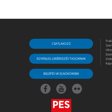
Frak
CSATLAKOZZ
Szer
Híre
Ese
EGYENLEG LEKÉRDEZÉS TAGOKNAK
Dok
Kapc
BELÉPÉS VK ELNÖKÖKNEK