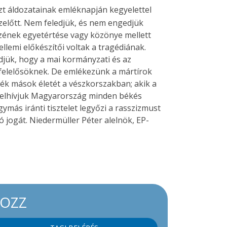
t áldozatainak emléknapján kegyelettel
ezelőtt. Nem feledjük, és nem engedjük
szének egyetértése vagy közönye mellett
lemi előkészítői voltak a tragédiának.
djük, hogy a mai kormányzati és az
 felelősöknek. De emlékezünk a mártírok
ték mások életét a vészkorszakban; akik a
 Felhívjuk Magyarország minden békés
más iránti tisztelet legyőzi a rasszizmust
 jogát. Niedermüller Péter alelnök, EP-
KOZZ