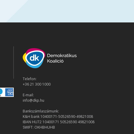
Telefon:
+36 21 300 1000
E-mail:
info@dkp.hu
Bankszámlaszámunk:
K&H bank 10400171-50526590-49821008
IBAN HU72 10400171 50526590 49821008
SWIFT: OKHBHUHB