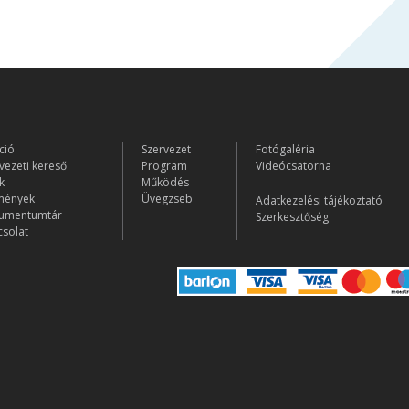
ció
Szervezet
Fotógaléria
vezeti kereső
Program
Videócsatorna
k
Működés
mények
Üvegzseb
Adatkezelési tájékoztató
umentumtár
Szerkesztőség
solat