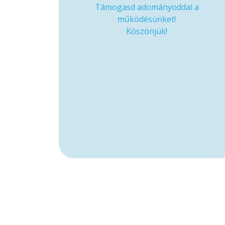
Támogasd adományoddal a
működésünket!
Köszönjük!