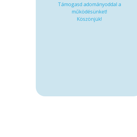
Támogasd adományoddal a
működésünket!
Köszönjük!