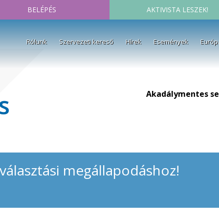
BELÉPÉS
AKTIVISTA LESZEK!
Rólunk
Szervezeti kereső
Hírek
Események
Európ
Akadálymentes se
s
 választási megállapodáshoz!