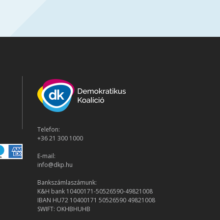
Telefon:
+36 21 300 1000
E-mail:
info@dkp.hu
Bankszámlaszámunk:
K&H bank 10400171-50526590-49821008
IBAN HU72 10400171 50526590 49821008
SWIFT: OKHBHUHB