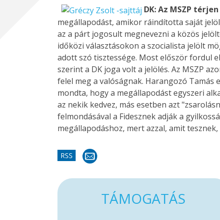
DK: Az MSZP térjen
megállapodást, amikor ráindította saját jelö
az a párt jogosult megnevezni a közös jelöl
időközi választásokon a szocialista jelölt 
adott szó tisztessége. Most először fordul 
szerint a DK joga volt a jelölés. Az MSZP a
felel meg a valóságnak. Harangozó Tamás eg
mondta, hogy a megállapodást egyszeri alka
az nekik kedvez, más esetben azt "zsarolásn
felmondásával a Fidesznek adják a gyilkosság
megállapodáshoz, mert azzal, amit tesznek,
RSS
TÁMOGATÁS