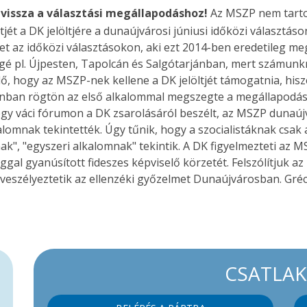
 vissza a választási megállapodáshoz!
Az MSZP nem tartot
ltjét a DK jelöltjére a dunaújvárosi júniusi időközi választá
tet az időközi választásokon, aki ezt 2014-ben eredetileg me
mögé pl. Újpesten, Tapolcán és Salgótarjánban, mert számun
elő, hogy az MSZP-nek kellene a DK jelöltjét támogatnia, h
zonban rögtön az első alkalommal megszegte a megállapodást
y váci fórumon a DK zsarolásáról beszélt, az MSZP dunaújv
lomnak tekintették. Úgy tűnik, hogy a szocialistáknak csak
ak", "egyszeri alkalomnak" tekintik. A DK figyelmezteti az 
gal gyanúsított fideszes képviselő körzetét. Felszólítjuk az
 veszélyeztetik az ellenzéki győzelmet Dunaújvárosban. Gréc
CSATLA