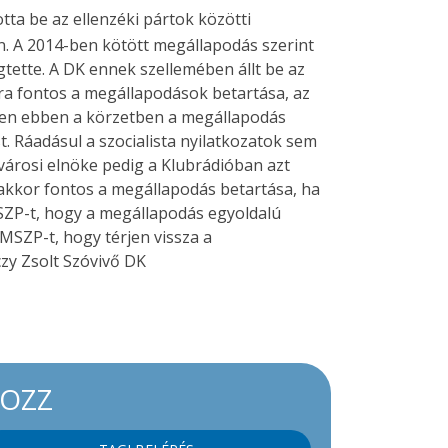
ta be az ellenzéki pártok közötti
son. A 2014-ben kötött megállapodás szerint
gtette. A DK ennek szellemében állt be az
kra fontos a megállapodások betartása, az
iszen ebben a körzetben a megállapodás
. Ráadásul a szocialista nyilatkozatok sem
árosi elnöke pedig a Klubrádióban azt
 akkor fontos a megállapodás betartása, ha
MSZP-t, hogy a megállapodás egyoldalú
 MSZP-t, hogy térjen vissza a
zy Zsolt Szóvivő DK
KOZZ