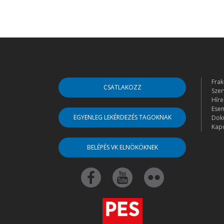
Frak
CSATLAKOZZ
Szer
Híre
Ese
EGYENLEG LEKÉRDEZÉS TAGOKNAK
Dok
Kapc
BELÉPÉS VK ELNÖKÖKNEK