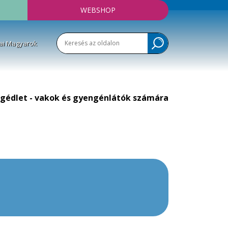
WEBSHOP
ai Magyarok
gédlet - vakok és gyengénlátók számára