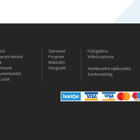
ció
Szervezet
Fotógaléria
vezeti kereső
Program
Videócsatorna
k
Működés
mények
Üvegzseb
Adatkezelési tájékoztató
umentumtár
Szerkesztőség
solat