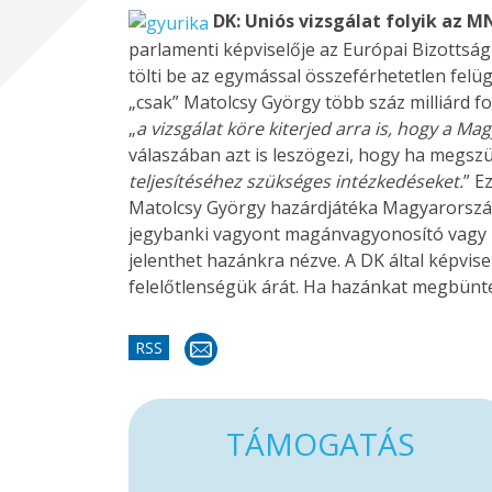
DK: Uniós vizsgálat folyik az M
parlamenti képviselője az Európai Bizottsá
tölti be az egymással összeférhetetlen felü
„csak” Matolcsy György több száz milliárd fo
„
a vizsgálat köre kiterjed arra is, hogy a 
válaszában azt is leszögezi, hogy ha megszül
teljesítéséhez szükséges intézkedéseket
.
” E
Matolcsy György hazárdjátéka Magyarország pé
jegybanki vagyont magánvagyonosító vagy l
jelenthet hazánkra nézve. A DK által képvi
felelőtlenségük árát. Ha hazánkat megbünte
RSS
TÁMOGATÁS