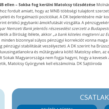
NB ellen – Sokba fog kerülni Matolcsy tőzsdézése
Molnár
ghoz fordult amiatt, hogy az MNB többségi tulajdont szerzet
gyeleti és forgalmazói pozíciókat. A DK bejelentésére már k
rint értékű jegybanki ámokfutását vizsgálta. A pénzügyekért
Magyar Nemzeti Bank jelentős részesedést szerzett a Budapes
etik a Bíróság ítélete, akkor „
a bank köteles megtenni az Eu
z minden bizonnyal súlyos pénzügyi korrekciót vonna maga u
nzügyi stabilitását veszélyezteti. A DK szerint ha Brüsszel
uxusingatlanokra és műtárgyakra költő Matolcsy ellen, az 
selt Sokak Magyarországa nem fogja hagyni, hogy a kevesek 
tik, Matolcsy Györgynek kell elszámolnia. DK Sajtóiroda
CSATLA