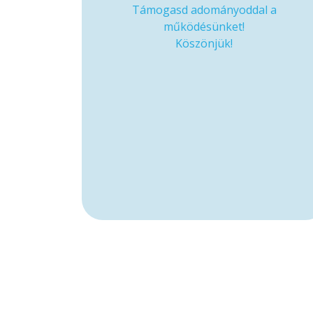
Támogasd adományoddal a
működésünket!
Köszönjük!