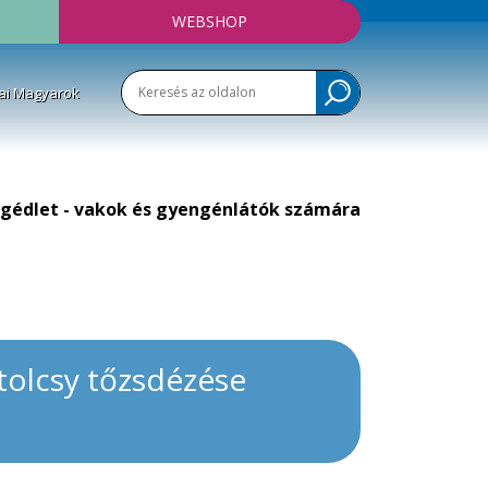
WEBSHOP
ai Magyarok
gédlet - vakok és gyengénlátók számára
atolcsy tőzsdézése