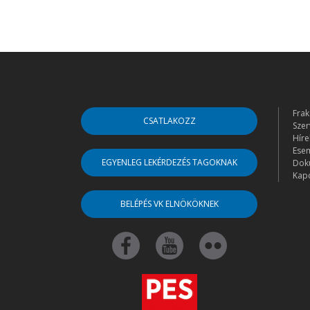
Frak
CSATLAKOZZ
Szer
Híre
Ese
EGYENLEG LEKÉRDEZÉS TAGOKNAK
Dok
Kapc
BELÉPÉS VK ELNÖKÖKNEK