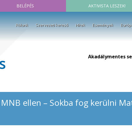
BELÉPÉS
AKTIVISTA LESZEK!
Rólunk
Szervezeti kereső
Hírek
Események
Európ
Akadálymentes se
s
az MNB ellen – Sokba fog kerülni M