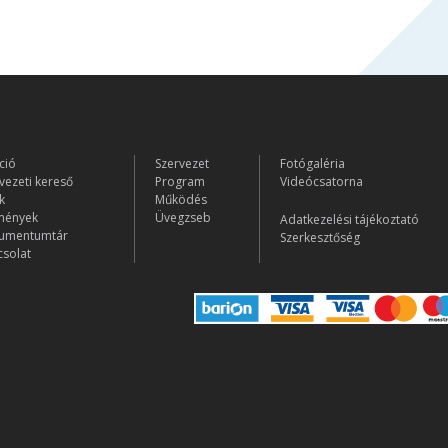
ció
Szervezet
Fotógaléria
vezeti kereső
Program
Videócsatorna
k
Működés
mények
Üvegzseb
Adatkezelési tájékoztató
umentumtár
Szerkesztőség
solat