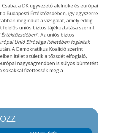
 Csaba, a DK ügyvezető alelnöke és európai
t a Budapesti Értéktőzsdében, így egyszerre
orábban megindult a vizsgálat, amely eddig
 felelős uniós biztos tájékoztatása szerint
ti Értéktőzsdében
”. Az uniós biztos
rópai Unió Bírósága ítéletében foglaltak
tán. A Demokratikus Koalíció szerint
ben ítélet születik a tőzsdét elfoglaló,
európai nagyságrendben is súlyos büntetést
a sokakkal fizettessék meg a
KOZZ