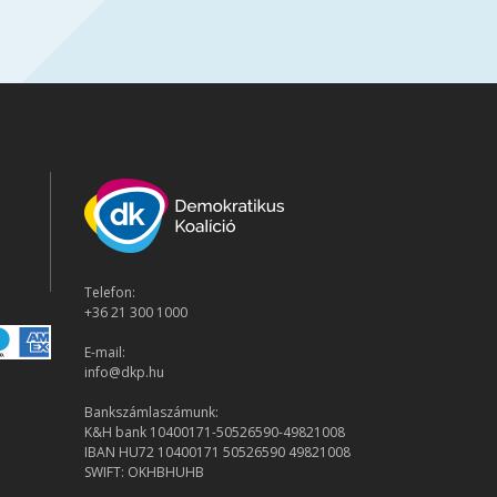
Telefon:
+36 21 300 1000
E-mail:
info@dkp.hu
Bankszámlaszámunk:
K&H bank 10400171-50526590-49821008
IBAN HU72 10400171 50526590 49821008
SWIFT: OKHBHUHB