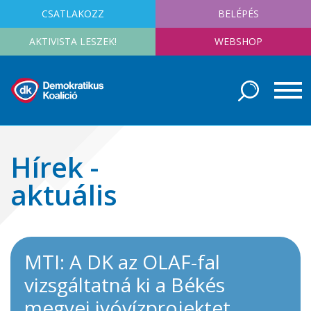
CSATLAKOZZ
BELÉPÉS
AKTIVISTA LESZEK!
WEBSHOP
Hírek -
aktuális
MTI: A DK az OLAF-fal
vizsgáltatná ki a Békés
megyei ivóvízprojektet