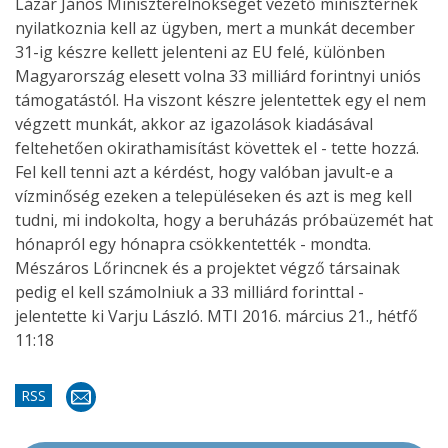
Lázár János Miniszterelnökséget vezető miniszternek
nyilatkoznia kell az ügyben, mert a munkát december
31-ig készre kellett jelenteni az EU felé, különben
Magyarország elesett volna 33 milliárd forintnyi uniós
támogatástól. Ha viszont készre jelentettek egy el nem
végzett munkát, akkor az igazolások kiadásával
feltehetően okirathamisítást követtek el - tette hozzá.
Fel kell tenni azt a kérdést, hogy valóban javult-e a
vízminőség ezeken a településeken és azt is meg kell
tudni, mi indokolta, hogy a beruházás próbaüzemét hat
hónapról egy hónapra csökkentették - mondta.
Mészáros Lőrincnek és a projektet végző társainak
pedig el kell számolniuk a 33 milliárd forinttal -
jelentette ki Varju László. MTI 2016. március 21., hétfő
11:18
RSS