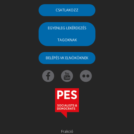
CSATLAKOZZ
EGYENLEG LEKÉRDEZÉS
TAGOKNAK
BELÉPÉS VK ELNÖKÖKNEK
Frakció