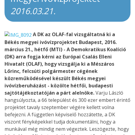
2016.03.21.
A DK az OLAF-fal vizsgáltatná ki a
Békés megyei ivóvízprojektet
Budapest, 2016.
március 21., hétfő (MTI) - A Demokratikus Koalíció
(DK) arra fogja kérni az Európai Csalás Elleni
Hivatalt (OLAF), hogy vizsgálja ki a Mészáros
Lőrinc, felcsúti polgármester cégének
közreműködésével készült Békés megyei
ivóvízberuházást - közölte hétfői, budapesti
sajtótájékoztatóján a párt alelnöke.
Varju László
hangsúlyozta, a 66 települést és 300 ezer embert érintő
projektet tavaly szeptember végére kellett volna
befejezni. A független képviselő hozzátette, a DK
viszont fényképekkel tudja dokumentálni, hogy a
munkával még mindig nem végeztek. Leszögezte, hogy