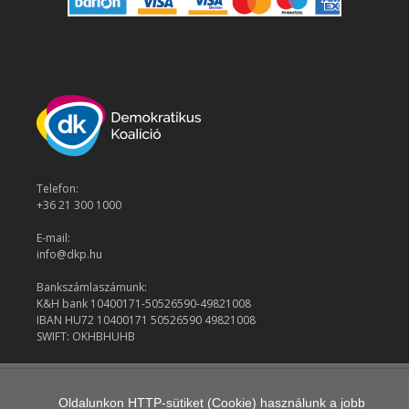
Telefon:
+36 21 300 1000
E-mail:
info@dkp.hu
Bankszámlaszámunk:
K&H bank 10400171-50526590-49821008
IBAN HU72 10400171 50526590 49821008
SWIFT: OKHBHUHB
© 2026 Demokratikus Koalíció
Oldalunkon HTTP-sütiket (Cookie) használunk a jobb