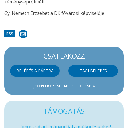
kéményseprőknél!
Gy. Németh Erzsébet a DK fővárosi képviselője
RSS
CSATLAKOZZ
BELÉPÉS A PÁRTBA
TAGI BELÉPÉS
JELENTKEZÉSI LAP LETÖLTÉSE »
TÁMOGATÁS
Támogasd adományoddal a működésünket!