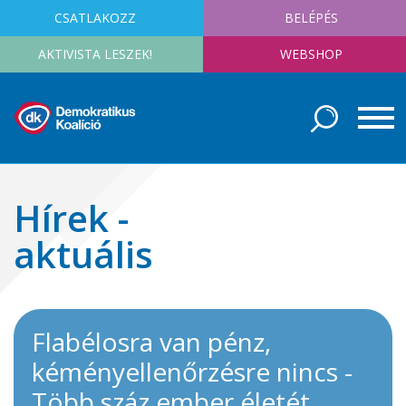
CSATLAKOZZ
BELÉPÉS
AKTIVISTA LESZEK!
WEBSHOP
Hírek -
aktuális
Flabélosra van pénz,
kéményellenőrzésre nincs -
Több száz ember életét