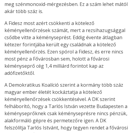
meg szénmonoxid-mérgezésben. Ez a szám lehet mától
akár több száz is.
A Fidesz most azért csökkenti a kötelező
kéményellenőrzések számát, mert a rezsihazugsággal
csődbe vitte a kéményseprést. Eddig évente átlagban
kétezer forintjába került egy családnak a kötelező
kéményellenőrzés. Ezen spórol a Fidesz, és erre nincs
most pénz a Fővárosban sem, holott a fővárosi
kéményseprő cég 1,4 milliárd forintot kap az
adófizetőktől.
A Demokratikus Koalíció szerint a kormány több száz
magyar ember életét kockáztatja a kötelező
kéményellenőrzések csökkentésével. A DK szerint
felháborító, hogy a Tarlós István vezette Budapesten a
kéményseprőknek csak kéményseprésre nincs pénzük,
alakformáló gépre és permetezőre igen. A DK
felszólítja Tarlós Istvánt, hogy tegyen rendet a fővárosi