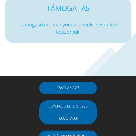
TÁMOGATÁS
Támogasd adományoddal a működésünket!
Köszönjük!
CSATLAKOZZ
EGYENLEG LEKÉRDEZÉS
TAGOKNAK