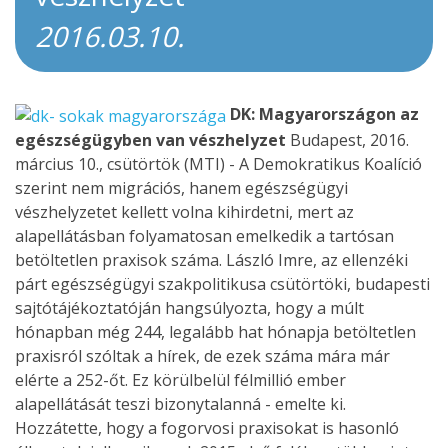
2016.03.10.
DK: Magyarországon az
egészségügyben van vészhelyzet
Budapest, 2016.
március 10., csütörtök (MTI) - A Demokratikus Koalíció
szerint nem migrációs, hanem egészségügyi
vészhelyzetet kellett volna kihirdetni, mert az
alapellátásban folyamatosan emelkedik a tartósan
betöltetlen praxisok száma. László Imre, az ellenzéki
párt egészségügyi szakpolitikusa csütörtöki, budapesti
sajtótájékoztatóján hangsúlyozta, hogy a múlt
hónapban még 244, legalább hat hónapja betöltetlen
praxisról szóltak a hírek, de ezek száma mára már
elérte a 252-őt. Ez körülbelül félmillió ember
alapellátását teszi bizonytalanná - emelte ki.
Hozzátette, hogy a fogorvosi praxisokat is hasonló