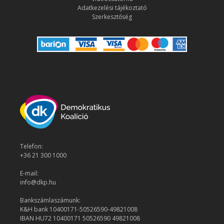
Adatkezelési tájékoztató
Szerkesztőség
Telefon:
+36 21 300 1000
E-mail:
info@dkp.hu
Bankszámlaszámunk:
K&H bank 10400171-50526590-49821008
IBAN HU72 10400171 50526590 49821008