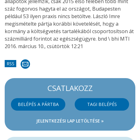
állapotok jellemzik, csak 2015 első felében több mint
száz fogorvos hagyta el az országot, Budapesten
például 53 ilyen praxis nincs betöltve. László Imre
megismételte pártja korábbi követelését, hogy a
kormány a költségvetés tartalékából csoportosítson át
százmilliárd forintot az egészségügyre. bnd \ bhi MTI
2016. március 10., csütörtök 12:21
RSS
CSATLAKOZZ
BELÉPÉS A PÁRTBA
TAGI BELÉPÉS
JELENTKEZÉSI LAP LETÖLTÉSE »