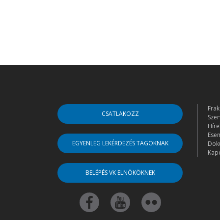
Frak
CSATLAKOZZ
Szer
Híre
Ese
EGYENLEG LEKÉRDEZÉS TAGOKNAK
Dok
Kapc
BELÉPÉS VK ELNÖKÖKNEK