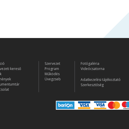
ció
Szervezet
Fotógaléria
vezeti kereső
Program
Videócsatorna
k
Működés
mények
Üvegzseb
Adatkezelési tájékoztató
umentumtár
Szerkesztőség
solat