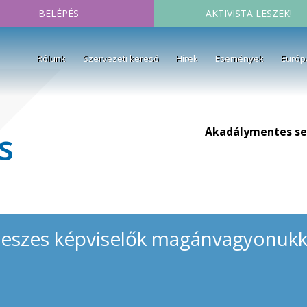
BELÉPÉS
AKTIVISTA LESZEK!
Rólunk
Szervezeti kereső
Hírek
Események
Európ
Akadálymentes se
s
deszes képviselők magánvagyonukka