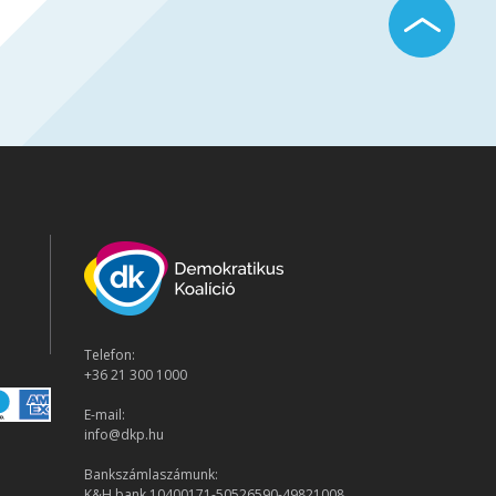
Telefon:
+36 21 300 1000
E-mail:
info@dkp.hu
Bankszámlaszámunk:
K&H bank 10400171-50526590-49821008