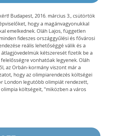
ért! Budapest, 2016. március 3., csütörtök
i képviselőket, hogy a magánvagyonukkal
kal emelkednek. Oláh Lajos, független
 minden fideszes országgyűlési és fővárosi
endezése reális lehetőséggé válik és a
 átlagjövedelmük kétszeresét fizetik be a
 is felelősségre vonhatóak legyenek. Oláh
ől, az Orbán-kormány viszont már a
ázatot, hogy az olimpiarendezés költségei
or London legutóbb olimpiát rendezett,
 olimpia költségeit, "miközben a város