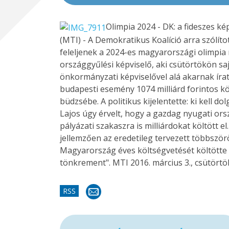
Olimpia 2024 - DK: a fideszes k
(MTI) - A Demokratikus Koalíció arra szólít
feleljenek a 2024-es magyarországi olimpia 
országgyűlési képviselő, aki csütörtökön saj
önkormányzati képviselővel alá akarnak írat
budapesti esemény 1074 milliárd forintos kö
büdzsébe. A politikus kijelentette: ki kell 
Lajos úgy érvelt, hogy a gazdag nyugati o
pályázati szakaszra is milliárdokat költött
jellemzően az eredetileg tervezett többszö
Magyarország éves költségvetését költötte a
tönkrement". MTI 2016. március 3., csütörtö
RSS