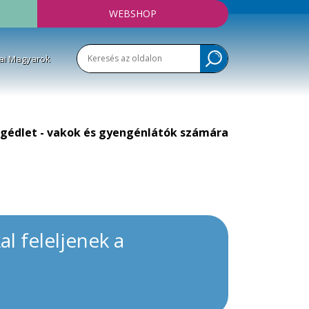
WEBSHOP
ai Magyarok
gédlet - vakok és gyengénlátók számára
l feleljenek a