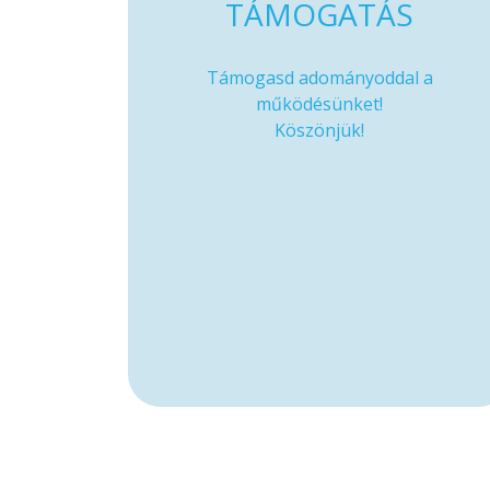
TÁMOGATÁS
Támogasd adományoddal a
működésünket!
Köszönjük!