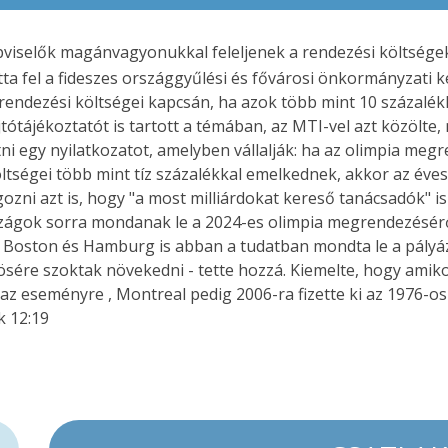
épviselők magánvagyonukkal feleljenek a rendezési költségek
otta fel a fideszes országgyűlési és fővárosi önkormányzat
rendezési költségei kapcsán, ha azok több mint 10 százalék
tótájékoztatót is tartott a témában, az MTI-vel azt közölte,
ni egy nyilatkozatot, amelyben vállalják: ha az olimpia megr
ltségei több mint tíz százalékkal emelkednek, akkor az éves
dolgozni azt is, hogy "a most milliárdokat kereső tanácsadók"
rszágok sorra mondanak le a 2024-es olimpia megrendezésér
 el. Boston és Hamburg is abban a tudatban mondta le a pály
rösére szoktak növekedni - tette hozzá. Kiemelte, hogy amik
z eseményre , Montreal pedig 2006-ra fizette ki az 1976-os
k 12:19