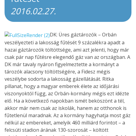
2016.02.27.
DK: Üres gáztározók – Orbán
veszélyezteti a lakosság fűtését 9 százalékra apadt a
hazai gáztározók töltöttsége, ami azt jelenti, hogy már
csak pár nap fűtésre elegendő gáz van az országban. A
DK már tavaly nyáron figyelmeztette a kormányt a
tározók alacsony töltöttségére, a Fidesz mégis
veszélybe sodorta a lakosság gázellátását. Ritka
pillanat, hogy a magyar emberek élete az időjárási
viszonyoktól függ, az Orbán-kormány mégis ezt idézte
elő. Ha a következő napokban ismét beköszönt a tél,
akkor már nem csak az iskolák, hanem az otthonok is
fűtetlenül maradnak. Az a kormány hagyhatja most gáz
nélkül az embereket, amelyik 460 milliárd forintot – a
felcsúti stadion árának 130-szorosát – költött