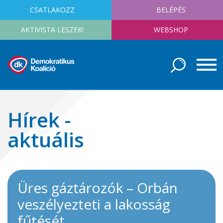
CSATLAKOZZ
BELÉPÉS
AKTIVISTA LESZEK!
WEBSHOP
Hírek -
aktuális
Üres gáztározók – Orbán
veszélyezteti a lakosság
fűtését