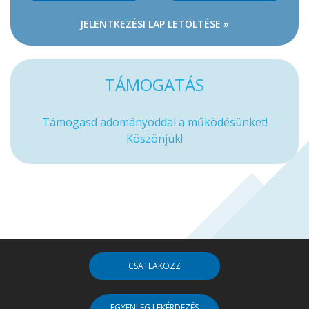
JELENTKEZÉSI LAP LETÖLTÉSE »
TÁMOGATÁS
Támogasd adományoddal a működésünket!
Köszönjük!
CSATLAKOZZ
EGYENLEG LEKÉRDEZÉS