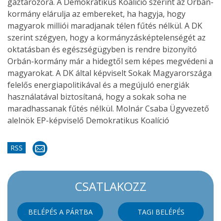
gáztározóra. A Demokratikus Koalíció szerint az Orbán-
kormány elárulja az embereket, ha hagyja, hogy
magyarok milliói maradjanak télen fűtés nélkül. A DK
szerint szégyen, hogy a kormányzásképtelenségét az
oktatásban és egészségügyben is rendre bizonyító
Orbán-kormány már a hidegtől sem képes megvédeni a
magyarokat. A DK által képviselt Sokak Magyarországa
felelős energiapolitikával és a megújuló energiák
használatával biztosítaná, hogy a sokak soha ne
maradhassanak fűtés nélkül. Molnár Csaba Ügyvezető
alelnök EP-képviselő Demokratikus Koalíció
RSS
CSATLAKOZZ
BELÉPÉS A PÁRTBA
TAGI BELÉPÉS