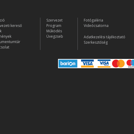
ció
Szervezet
Fotógaléria
vezeti kereső
Program
Videócsatorna
k
Működés
mények
Üvegzseb
Adatkezelési tájékoztató
umentumtár
Szerkesztőség
solat