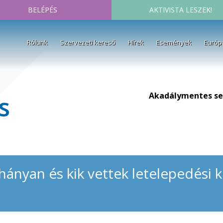
BELÉPÉS
AKTIVISTA LESZEK!
Rólunk
Szervezeti kereső
Hírek
Események
Európ
Akadálymentes se
s
hányan és kik vettek letelepedési 