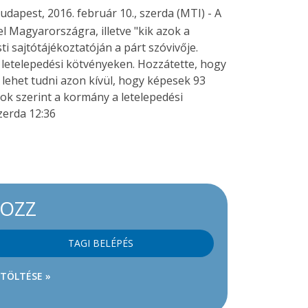
udapest, 2016. február 10., szerda (MTI) - A
l Magyarországra, illetve "kik azok a
i sajtótájékoztatóján a párt szóvivője.
a letelepedési kötvényeken. Hozzátette, hogy
lehet tudni azon kívül, hogy képesek 93
sok szerint a kormány a letelepedési
zerda 12:36
KOZZ
TAGI BELÉPÉS
ETÖLTÉSE »