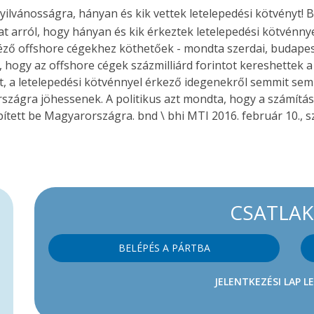
yilvánosságra, hányan és kik vettek letelepedési kötvényt! B
at arról, hogy hányan és kik érkeztek letelepedési kötvénnye
ntéző offshore cégekhez köthetőek - mondta szerdai, budapest
t, hogy az offshore cégek százmilliárd forintot kereshettek 
 a letelepedési kötvénnyel érkező idegenekről semmit sem 
országra jöhessenek. A politikus azt mondta, hogy a számítá
ített be Magyarországra. bnd \ bhi MTI 2016. február 10., s
CSATLA
BELÉPÉS A PÁRTBA
JELENTKEZÉSI LAP L