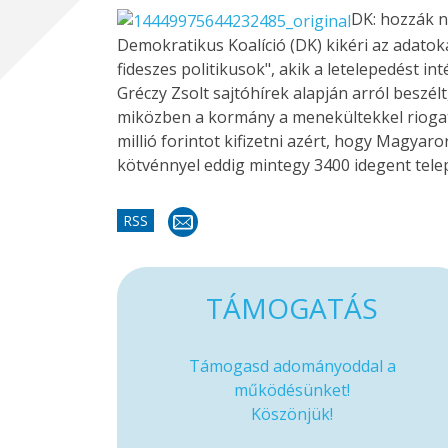
DK: hozzák n
Demokratikus Koalíció (DK) kikéri az adatok
fideszes politikusok", akik a letelepedést i
Gréczy Zsolt sajtóhírek alapján arról beszél
miközben a kormány a menekültekkel riogat,
millió forintot kifizetni azért, hogy Magyar
kötvénnyel eddig mintegy 3400 idegent telep
RSS
TÁMOGATÁS
Támogasd adományoddal a
működésünket!
Köszönjük!