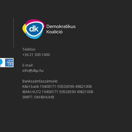
Telefon:
+36 21 300 1000
E-mail:
info@dkp.hu
Bankszámlaszámunk:
K&H bank 10400171-50526590-49821008
IBAN HU72 10400171 50526590 49821008
SWIFT: OKHBHUHB