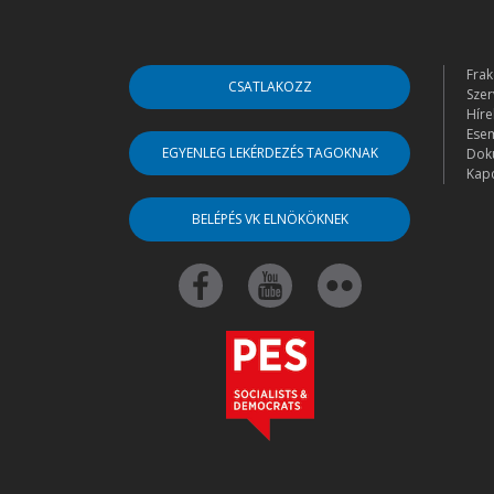
Frak
CSATLAKOZZ
Szer
Híre
Ese
EGYENLEG LEKÉRDEZÉS TAGOKNAK
Dok
Kapc
BELÉPÉS VK ELNÖKÖKNEK