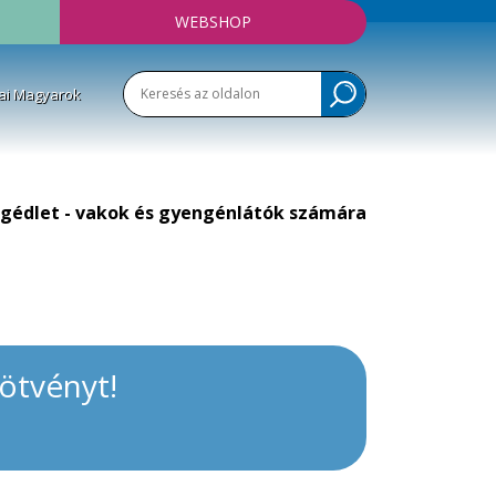
WEBSHOP
ai Magyarok
gédlet - vakok és gyengénlátók számára
kötvényt!