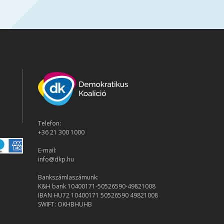
Telefon:
+36 21 300 1000
E-mail:
info@dkp.hu
Bankszámlaszámunk:
K&H bank 10400171-50526590-49821008
IBAN HU72 10400171 50526590 49821008
SWIFT: OKHBHUHB