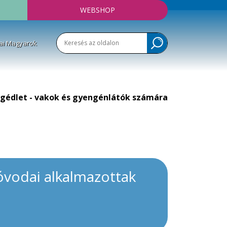
WEBSHOP
ai Magyarok
gédlet - vakok és gyengénlátók számára
z óvodai alkalmazottak