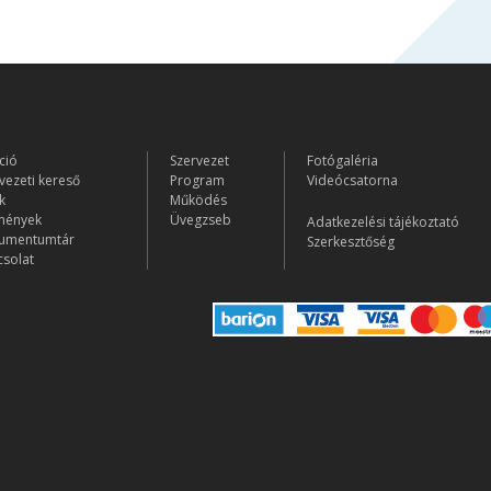
ció
Szervezet
Fotógaléria
vezeti kereső
Program
Videócsatorna
k
Működés
mények
Üvegzseb
Adatkezelési tájékoztató
umentumtár
Szerkesztőség
solat