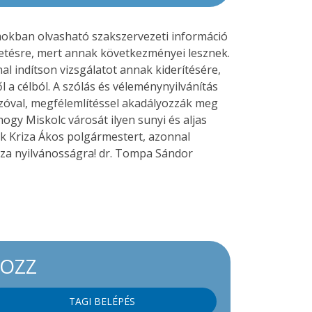
iumokban olvasható szakszervezeti információ
etésre, mert annak következményei lesznek.
l indítson vizsgálatot annak kiderítésére,
l a célból. A szólás és véleménynyilvánítás
óval, megfélemlítéssel akadályozzák meg
gy Miskolc városát ilyen sunyi és aljas
uk Kriza Ákos polgármestert, azonnal
zza nyilvánosságra! dr. Tompa Sándor
KOZZ
TAGI BELÉPÉS