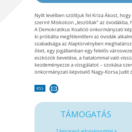
Nyílt levélben szólítjuk fel Kriza Ákost, h
szerint Miskolcon „leszóltak” az óvodákba
A Demokratikus Koalíció önkormányzati képv
ki próbálta megfélemlíteni az óvodák alkalma
szabadsága az Alaptörvényben meghatározot
őket, egy jogállamban egy felelős városveze
eszközök bevetése, a hatalommal való vissz
kezdeményezze a vizsgálatot – szokása szer
önkormányzati képviselő Nagy-Korsa Judit 
RSS
TÁMOGATÁS
Támogasd adományoddal a