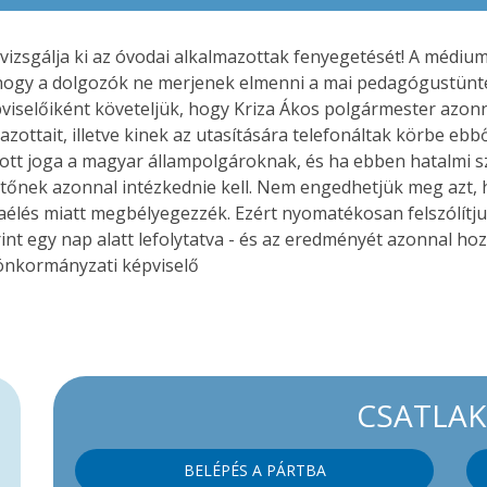
ogy vizsgálja ki az óvodai alkalmazottak fenyegetését! A méd
, hogy a dolgozók ne merjenek elmenni a mai pedagógustünt
iselőiként követeljük, hogy Kriza Ákos polgármester azonna
zottait, illetve kinek az utasítására telefonáltak körbe ebbő
t joga a magyar állampolgároknak, és ha ebben hatalmi sz
tőnek azonnal intézkednie kell. Nem engedhetjük meg azt, ho
aélés miatt megbélyegezzék. Ezért nyomatékosan felszólítj
int egy nap alatt lefolytatva - és az eredményét azonnal ho
önkormányzati képviselő
CSATLA
BELÉPÉS A PÁRTBA