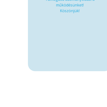
működésünket!
Köszönjük!