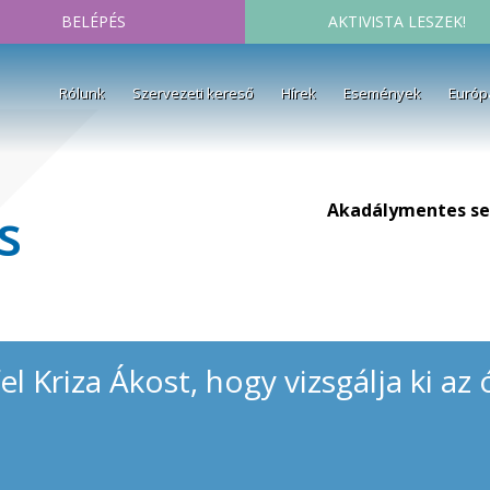
BELÉPÉS
AKTIVISTA LESZEK!
Rólunk
Szervezeti kereső
Hírek
Események
Európ
Akadálymentes se
s
fel Kriza Ákost, hogy vizsgálja ki a