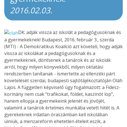
2016.02.03.
DK: adják vissza az iskolát a pedagógusoknak és
a gyermekeknek! Budapest, 2016. február 3., szerda
(MTI) - A Demokratikus Koalíció azt követeli, hogy adják
vissza az iskolákat a pedagógusoknak és a
gyermekeknek, döntsenek a tanárok és az iskolák
arról, hogy milyen könyvekből, milyen oktatási
rendszerben tanítanak - ismertette az ellenzéki párt
követelését szerdai, budapesti sajtótájékoztatóján Oláh
Lajos. A független képviselő úgy fogalmazott: a Fidesz-
kormány nem csak "trafikokat, földet, kaszinót lop",
hanem ellopja a gyermekeink jelenét és jövőjét,
valamint a tanárok értelmes munkába vetett hitét is. A
gyerekeknek irdatlan óraszámban kell iskolában
ülniük, a menzareform ehetetlen ételeit eszik, a