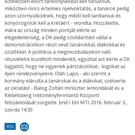
kötelezően előírt tankönyvekből kell tanulniuk,
miközben nincs értelmes nyelvoktatás, a tanárok pedig
azon szörnyülködnek, hogy miből kell tanítaniuk és
könyörögniük kell a krétáért - mondta. Hozzátette,
mára az ország minden pontját elérte az
elégedetlenség, a DK pedig szolidaritást vállal a
demonstrációkon részt vevő tanárokkal, diákokkal és
szülőkkel. A politikus a megmozdulásokon való
részvételre buzdított mindenkit, egyúttal azt kérte a DK
tagjaitól, hogy ne vigyenek pártzászlókat, -logókat az
ilyen rendezvényekre. Oláh Lajos - aki szerint a
kormány elárulta a tanárokat és a diákokat, szétverte
az oktatást - Balog Zoltán miniszter lemondását és a
Klebelsberg Intézményfenntartó Központ
felszámolását sürgette. bnd \ bhi MTI 2016. február 3.,
szerda 14:30
RSS