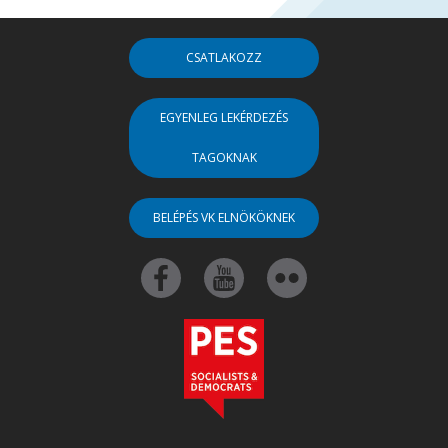
CSATLAKOZZ
EGYENLEG LEKÉRDEZÉS
TAGOKNAK
BELÉPÉS VK ELNÖKÖKNEK