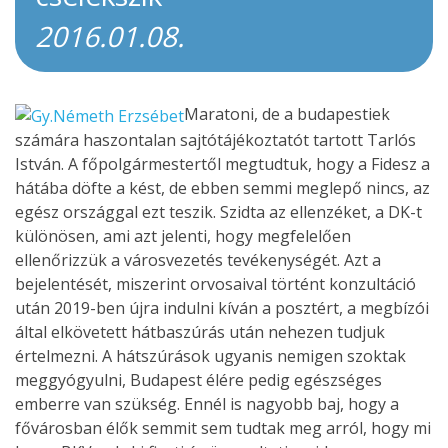
2016.01.08.
Maratoni, de a budapestiek
számára haszontalan sajtótájékoztatót tartott Tarlós
István. A főpolgármestertől megtudtuk, hogy a Fidesz a
hátába döfte a kést, de ebben semmi meglepő nincs, az
egész országgal ezt teszik. Szidta az ellenzéket, a DK-t
különösen, ami azt jelenti, hogy megfelelően
ellenőrizzük a városvezetés tevékenységét. Azt a
bejelentését, miszerint orvosaival történt konzultáció
után 2019-ben újra indulni kíván a posztért, a megbízói
által elkövetett hátbaszúrás után nehezen tudjuk
értelmezni. A hátszúrások ugyanis nemigen szoktak
meggyógyulni, Budapest élére pedig egészséges
emberre van szükség. Ennél is nagyobb baj, hogy a
fővárosban élők semmit sem tudtak meg arról, hogy mi