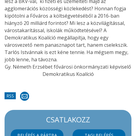
lesz a BKV-val, ki fizeti és üzemelteti majd az
agglomerációs közösségi közlekedést? Honnan fogja
kipótolni a Főváros a költségvetéséből a 2016-ban
hiányzó 20 milliárd forintot? Mi lesz a közvilágítással,
várostakarítással, iskolák működtetésével? A
Demokratikus Koalíció megállapítja, hogy egy
városvezető nem panasznapot tart, hanem cselekszik.
Tarlós Istvánnak is ezt kéne tennie. Ha mégsem megy,
jobb lenne, ha távozna.
Gy. Németh Erzsébet fővárosi önkormányzati képviselő
Demokratikus Koalíció
RSS
CSATLAKOZZ
BELÉPÉS A PÁRTBA
TAGI BELÉPÉS