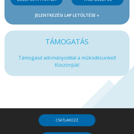
JELENTKEZÉSI LAP LETÖLTÉSE »
TÁMOGATÁS
Támogasd adományoddal a működésünket!
Köszönjük!
CSATLAKOZZ