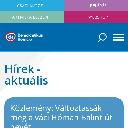
CSATLAKOZZ
BELÉPÉS
AKTIVISTA LESZEK!
WEBSHOP
Hírek -
aktuális
Közlemény: Változtassák
meg a váci Hóman Bálint út
nevét