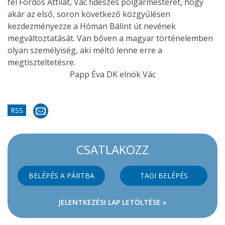
fel Fördős Attilát, Vác fideszes polgármesterét, hogy
akár az első, soron következő közgyűlésen
kezdezményezze a Hóman Bálint út nevének
megváltoztatását. Van bőven a magyar történelemben
olyan személyiség, aki méltó lenne erre a
megtiszteltetésre.
Papp Éva DK elnök Vác
RSS
CSATLAKOZZ
BELÉPÉS A PÁRTBA
TAGI BELÉPÉS
JELENTKEZÉSI LAP LETÖLTÉSE »