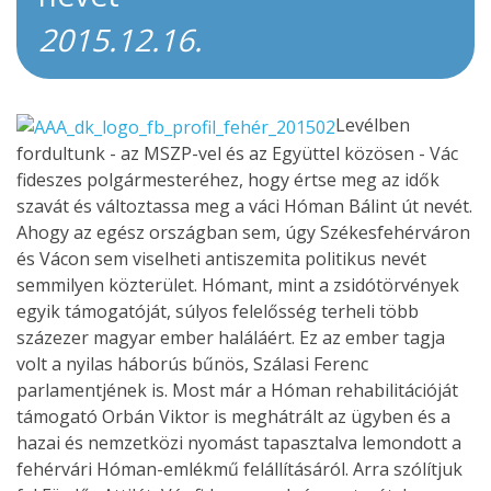
2015.12.16.
Levélben
fordultunk - az MSZP-vel és az Együttel közösen - Vác
fideszes polgármesteréhez, hogy értse meg az idők
szavát és változtassa meg a váci Hóman Bálint út nevét.
Ahogy az egész országban sem, úgy Székesfehérváron
és Vácon sem viselheti antiszemita politikus nevét
semmilyen közterület. Hómant, mint a zsidótörvények
egyik támogatóját, súlyos felelősség terheli több
százezer magyar ember haláláért. Ez az ember tagja
volt a nyilas háborús bűnös, Szálasi Ferenc
parlamentjének is. Most már a Hóman rehabilitációját
támogató Orbán Viktor is meghátrált az ügyben és a
hazai és nemzetközi nyomást tapasztalva lemondott a
fehérvári Hóman-emlékmű felállításáról. Arra szólítjuk