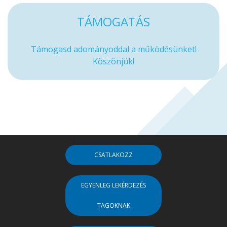
TÁMOGATÁS
Támogasd adományoddal a működésünket!
Köszönjük!
CSATLAKOZZ
EGYENLEG LEKÉRDEZÉS
TAGOKNAK