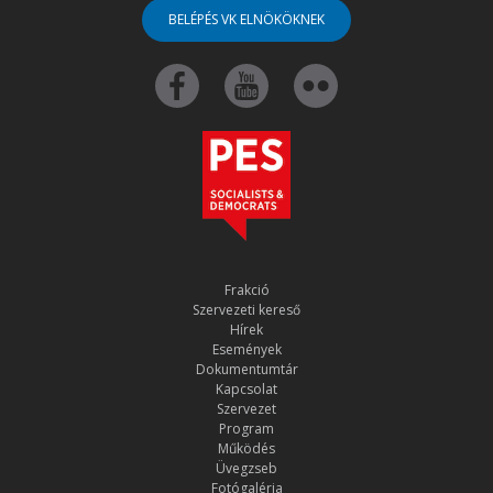
BELÉPÉS VK ELNÖKÖKNEK
Frakció
Szervezeti kereső
Hírek
Események
Dokumentumtár
Kapcsolat
Szervezet
Program
Működés
Üvegzseb
Fotógaléria