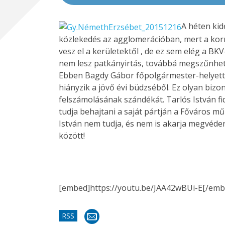
A héten kid
közlekedés az agglomerációban, mert a kormá
vesz el a kerületektől , de ez sem elég a BKV
nem lesz patkányirtás, továbbá megszűnhet az
Ebben Bagdy Gábor főpolgármester-helyettes 
hiányzik a jövő évi büdzséből. Ez olyan bizo
felszámolásának szándékát. Tarlós István f
tudja behajtani a saját pártján a Főváros m
István nem tudja, és nem is akarja megvédeni
között!
[embed]https://youtu.be/JAA42wBUi-E[/emb
RSS