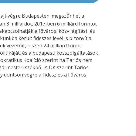
 hajt végre Budapesten: megszűnhet a
3 milliárdot, 2017-ben 6 milliárd forintot
ekapcsolhatják a fővárosi közvilágítást, és
nkba került fideszes levél is bizonyítja.
vezetőit, hiszen 24 milliárd forint
olitikáját, és a budapesti közszolgáltatások
okratikus Koalíció szerint ha Tarlós nem
gármesteri székből. A DK szerint Tarlós
gy döntsön végre a Fidesz és a Főváros