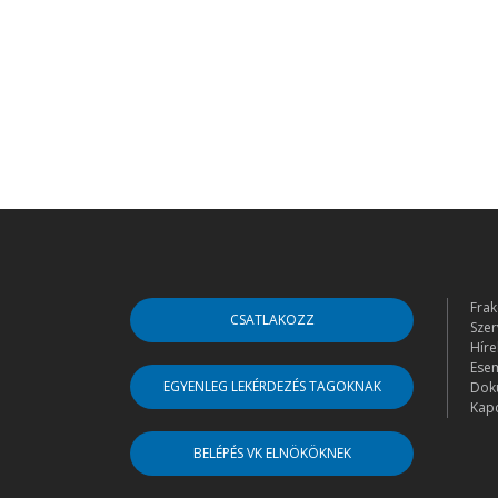
Frak
CSATLAKOZZ
Szer
Híre
Ese
EGYENLEG LEKÉRDEZÉS TAGOKNAK
Dok
Kapc
BELÉPÉS VK ELNÖKÖKNEK