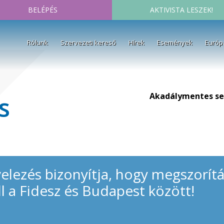
BELÉPÉS
AKTIVISTA LESZEK!
Rólunk
Szervezeti kereső
Hírek
Események
Európ
Akadálymentes se
s
elezés bizonyítja, hogy megszorít
ll a Fidesz és Budapest között!