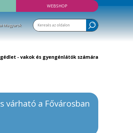
WEBSHOP
ai Magyarok
gédlet - vakok és gyengénlátók számára
ás várható a Fővárosban