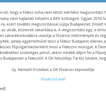
erült, hogy a Fidesz soha nem látott mértékű megszorítást
ny nem hajlandó kifizetni a BKV költségeit. Ugyan 2016-ban 
-ra, ezért további megszorítással sújtja Budapestet. Emiatt l
 utcák, közterek takarítása is. A megszorítást egy, a birtoku
takarékoskodásra utasítja a fővárosi intézmények és cégek 
nyíték, amely egyértelművé teszi a Fidesz Budapest-ellenes p
ideszes főpolgármesterként most a Fideszre mutogat. A Dem
űködéséhez szükséges pénzt, akkor inkább álljon fel a főpol
 Budapestet a Fidesztől. A DK felszólítja Tarlós Istvánt, ho
Gy. Németh Erzsébet a DK fővárosi képviselője
FővárosiLevél
ed]