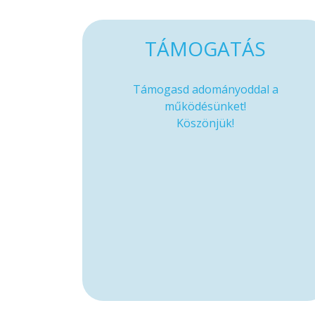
TÁMOGATÁS
Támogasd adományoddal a
működésünket!
Köszönjük!