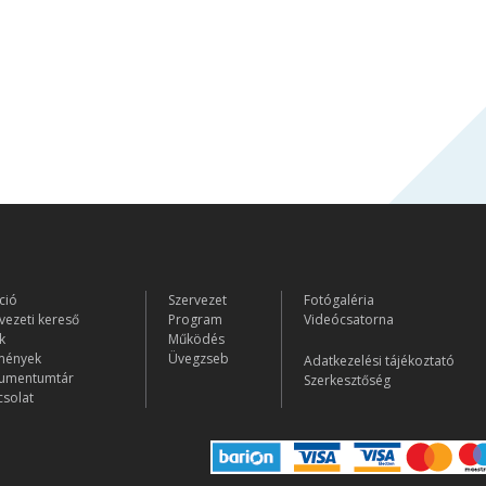
ció
Szervezet
Fotógaléria
vezeti kereső
Program
Videócsatorna
k
Működés
mények
Üvegzseb
Adatkezelési tájékoztató
umentumtár
Szerkesztőség
solat