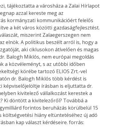
i, tájékoztatta a városháza a Zalai Hírlapot
 tegnap azzal kereste meg az
ndrás kormányzati kommunikációért felelős
tve a két város közötti gazdaságfejlesztést.
 válaszát, miszerint Zalaegerszegen nem
 elnök. A politikus beszélt arról is, hogy a
gatóját, aki ciklusokon átívelően és magas
a dr. Balogh Miklós, nem európai megoldás
ják a közvéleményt, s az utóbbi időben
keltségi körébe tartozó ELIOS Zrt.-vel
atón dr. Balogh Miklós több kérdést is
pviselőjelöltje írásban is eljuttatta dr.
elyben kivitelező vállalkozást kerestek a
 Ki döntött a kivitelezőről? Továbbá a
gymilliárd forintos beruházás körülbelül 15
s költségvetési hiány eltüntetéséhez új adó
rásban kap választ kérdéseire. forrás: