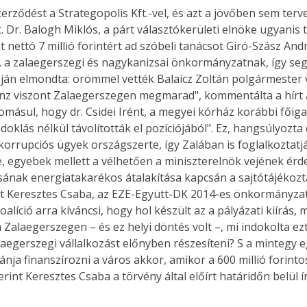
ődést a Strategopolis Kft.-vel, és azt a jövőben sem tervez
t. Dr. Balogh Miklós, a párt választókerületi elnöke ugyanis
t nettó 7 millió forintért ad szóbeli tanácsot Giró-Szász A
t. a zalaegerszegi és nagykanizsai önkormányzatnak, így segí
óján elmondta: örömmel vették Balaicz Zoltán polgármester
 pénz viszont Zalaegerszegen megmarad", kommentálta a hírt az
sul, hogy dr. Csidei Irént, a megyei kórház korábbi főigaz
doklás nélkül távolították el pozíciójából". Ez, hangsúlyozt
 korrupciós ügyek országszerte, így Zalában is foglalkoztat
, egyebek mellett a vélhetően a miniszterelnök vejének érde
ásának energiatakarékos átalakítása kapcsán a sajtótájékozt
t Keresztes Csaba, az EZE-Együtt-DK 2014-es önkormányzati ké
íció arra kíváncsi, hogy hol készült az a pályázati kiírás, m
laegerszegen – és ez helyi döntés volt –, mi indokolta ezt?
egerszegi vállalkozást előnyben részesíteni? S a mintegy e
nja finanszírozni a város akkor, amikor a 600 millió forinto
int Keresztes Csaba a törvény által előírt határidőn belül í