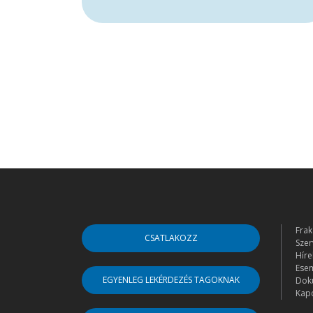
Frak
CSATLAKOZZ
Szer
Híre
Ese
EGYENLEG LEKÉRDEZÉS TAGOKNAK
Dok
Kapc