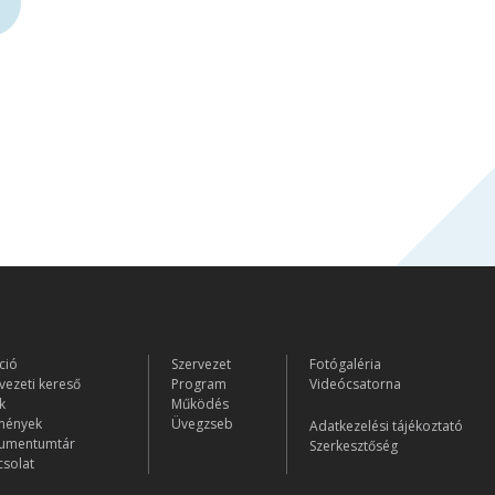
ció
Szervezet
Fotógaléria
vezeti kereső
Program
Videócsatorna
k
Működés
mények
Üvegzseb
Adatkezelési tájékoztató
umentumtár
Szerkesztőség
solat