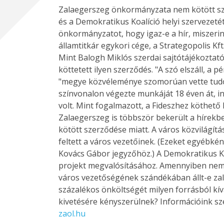
Zalaegerszeg önkormányzata nem kötött szerz
és a Demokratikus Koalíció helyi szervezeté
önkormányzatot, hogy igaz-e a hír, miszerin
államtitkár egykori cége, a Strategopolis Kf
Mint Balogh Miklós szerdai sajtótájékoztat
köttetett ilyen szerződés. "A szó elszáll, a
"megye közvéleménye szomorúan vette tudomá
színvonalon végezte munkáját 18 éven át, in
volt. Mint fogalmazott, a Fideszhez köthető
Zalaegerszeg is többször bekerült a hírekbe
kötött szerződése miatt. A város közvilágít
feltett a város vezetőinek. (Ezeket egyébkén
Kovács Gábor jegyzőhöz.) A Demokratikus Koal
projekt megvalósításához. Amennyiben nem Za
város vezetőségének szándékában állt-e zala
százalékos önköltségét milyen forrásból kívá
kivetésére kényszerülnek? Információink szer
zaol.hu