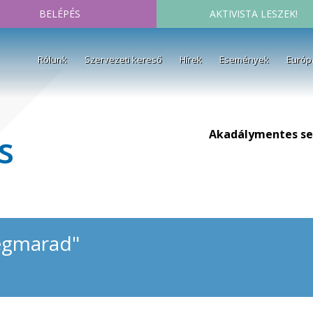
BELÉPÉS
AKTIVISTA LESZEK!
Rólunk
Szervezeti kereső
Hírek
Események
Európ
Akadálymentes se
s
megmarad"