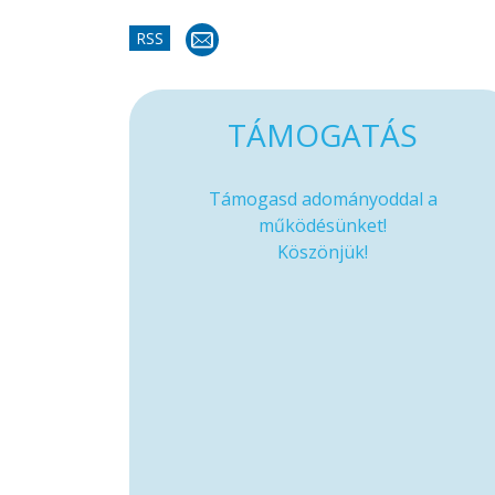
RSS
TÁMOGATÁS
Támogasd adományoddal a
működésünket!
Köszönjük!