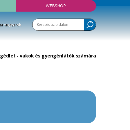
WEBSHOP
ai Magyarok
gédlet - vakok és gyengénlátók számára