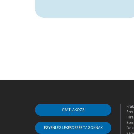
Frak
CSATLAKOZZ
Szer
Híre
Ese
EGYENLEG LEKÉRDEZÉS TAGOKNAK
Dok
Kapc