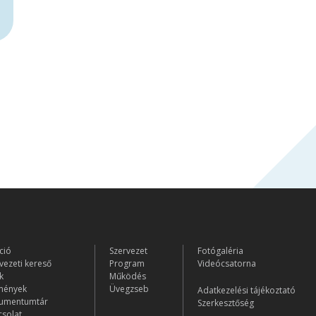
ció
Szervezet
Fotógaléria
vezeti kereső
Program
Videócsatorna
k
Működés
mények
Üvegzseb
Adatkezelési tájékoztató
umentumtár
Szerkesztőség
solat