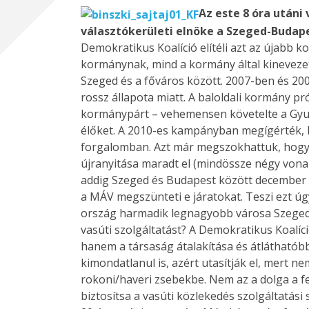
Az este 8 óra utáni
választókerületi elnöke a Szeged-Budapes
Demokratikus Koalíció elítéli azt az újabb k
kormánynak, mind a kormány által kinevezett 
Szeged és a főváros között. 2007-ben és 20
rossz állapota miatt. A baloldali kormány p
kormánypárt – vehemensen követelte a Gyur
élőket. A 2010-es kampányban megígérték, h
forgalomban. Azt már megszokhattuk, hogy f
újranyitása maradt el (mindössze négy vonal 
addig Szeged és Budapest között december 13
a MÁV megszünteti e járatokat. Teszi ezt úg
ország harmadik legnagyobb városa Szeged, a 
vasúti szolgáltatást? A Demokratikus Koalíc
hanem a társaság átalakítása és átláthatóbb
kimondatlanul is, azért utasítják el, mert 
rokoni/haveri zsebekbe. Nem az a dolga a f
biztosítsa a vasúti közlekedés szolgáltatási 