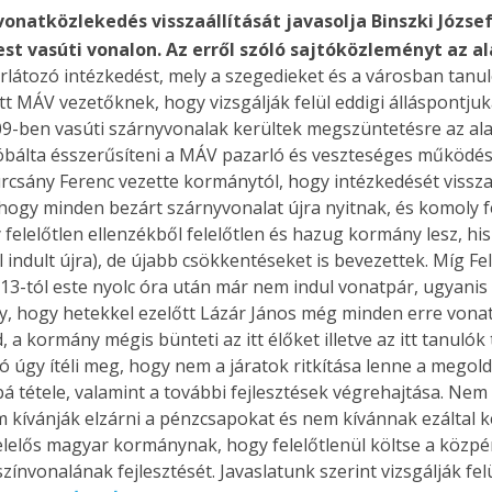
 vonatközlekedés visszaállítását javasolja Binszki Józse
t vasúti vonalon. Az erről szóló sajtóközleményt az al
orlátozó intézkedést, mely a szegedieket és a városban tanuló
MÁV vezetőknek, hogy vizsgálják felül eddigi álláspontjukat 
09-ben vasúti szárnyvonalak kerültek megszüntetésre az ala
róbálta ésszerűsíteni a MÁV pazarló és veszteséges működés
csány Ferenc vezette kormánytól, hogy intézkedését vissz
ogy minden bezárt szárnyvonalat újra nyitnak, és komoly fe
elelőtlen ellenzékből felelőtlen és hazug kormány lesz, h
indult újra), de újabb csökkentéseket is bevezettek. Míg Fel
-tól este nyolc óra után már nem indul vonatpár, ugyanis a
y, hogy hetekkel ezelőtt Lázár János még minden erre vonat
kormány mégis bünteti az itt élőket illetve az itt tanulók t
ió úgy ítéli meg, hogy nem a járatok ritkítása lenne a megol
á tétele, valamint a további fejlesztések végrehajtása. Nem 
nem kívánják elzárni a pénzcsapokat és nem kívánnak ezáltal
elelős magyar kormánynak, hogy felelőtlenül költse a közp
színvonalának fejlesztését. Javaslatunk szerint vizsgálják fel