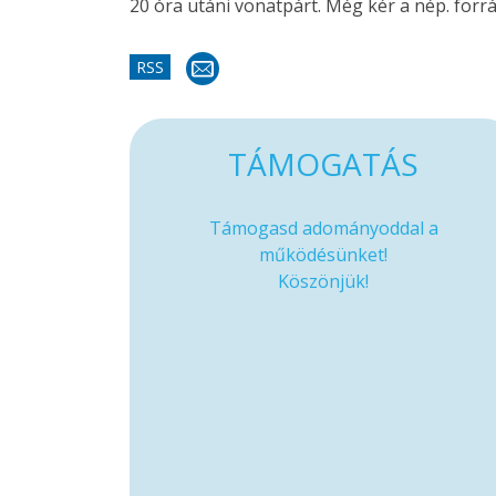
20 óra utáni vonatpárt. Még kér a nép. forr
RSS
TÁMOGATÁS
Támogasd adományoddal a
működésünket!
Köszönjük!