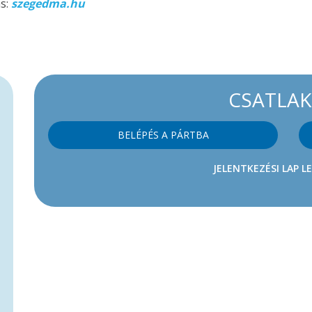
ás:
szegedma.hu
CSATLA
BELÉPÉS A PÁRTBA
JELENTKEZÉSI LAP L