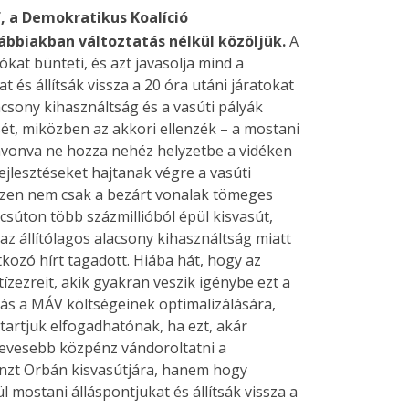
f, a Demokratikus Koalíció
ábbiakban változtatás nélkül közöljük.
A
kat bünteti, és azt javasolja mind a
és állítsák vissza a 20 óra utáni járatokat
csony kihasználtság és a vasúti pályák
ét, miközben az akkori ellenzék – a mostani
avonva ne hozza nehéz helyzetbe a vidéken
jlesztéseket hajtanak végre a vasúti
iszen nem csak a bezárt vonalak tömeges
csúton több százmillióból épül kisvasút,
z állítólagos alacsony kihasználtság miatt
kozó hírt tagadott. Hiába hát, hogy az
ízezreit, akik gyakran veszik igénybe ezt a
dás a MÁV költségeinek optimalizálására,
tartjuk elfogadhatónak, ha ezt, akár
 kevesebb közpénz vándoroltatni a
énzt Orbán kisvasútjára, hanem hogy
ül mostani álláspontjukat és állítsák vissza a