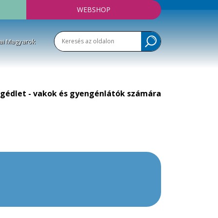
WEBSHOP
ai Magyarok
gédlet - vakok és gyengénlátók számára