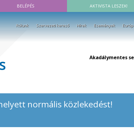
BELÉPÉS
AKTIVISTA LESZEK!
Rólunk
Szervezeti kereső
Hírek
Események
Európ
Akadálymentes se
s
 helyett normális közlekedést!