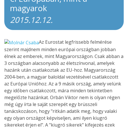
magyarok
2015.12.12.
Az Eurostat legfrissebb felmérése
szerint majdnem minden európai országban jobban
élnek az emberek, mint Magyarországon. Csak abban a
3 országban alacsonyabb az életszínvonal, amelyek
hazánk után csatlakoztak az EU-hoz. Magyarország
2004-ben, a magyar baloldal vezetésével csatlakozott
az Európai Unióhoz. Az a 9 másik ország, amely velünk
egy időben csatlakozott, mára minden tekintetben
megelőzte hazánkat. Orbán Viktor nem is olyan régen
még úgy írta le saját szerepét egy brüsszeli
tanácskozáson, hogy "ritkán adatik meg, hogy valaki
egy olyan országot képviseljen, ami ilyen kiugró
sikereket érjen el". A "kiugró sikerek" kifejezés ezek