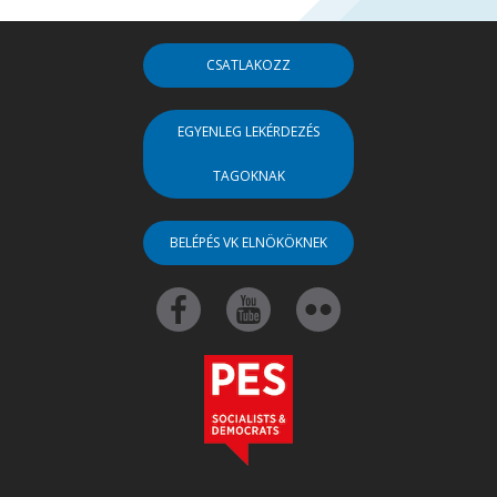
CSATLAKOZZ
EGYENLEG LEKÉRDEZÉS
TAGOKNAK
BELÉPÉS VK ELNÖKÖKNEK