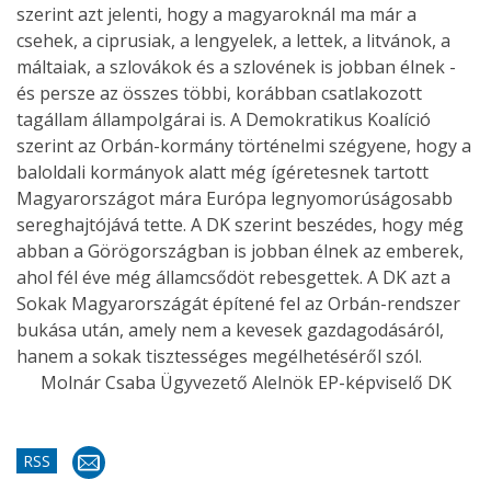
szerint azt jelenti, hogy a magyaroknál ma már a
csehek, a ciprusiak, a lengyelek, a lettek, a litvánok, a
máltaiak, a szlovákok és a szlovének is jobban élnek -
és persze az összes többi, korábban csatlakozott
tagállam állampolgárai is. A Demokratikus Koalíció
szerint az Orbán-kormány történelmi szégyene, hogy a
baloldali kormányok alatt még ígéretesnek tartott
Magyarországot mára Európa legnyomorúságosabb
sereghajtójává tette. A DK szerint beszédes, hogy még
abban a Görögországban is jobban élnek az emberek,
ahol fél éve még államcsődöt rebesgettek. A DK azt a
Sokak Magyarországát építené fel az Orbán-rendszer
bukása után, amely nem a kevesek gazdagodásáról,
hanem a sokak tisztességes megélhetéséről szól.
Molnár Csaba Ügyvezető Alelnök EP-képviselő DK
RSS