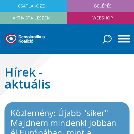
CSATLAKOZZ
BELÉPÉS
AKTIVISTA LESZEK!
WEBSHOP
Hírek -
aktuális
Közlemény: Újabb "siker" -
Majdnem mindenki jobban
él Európában, mint a