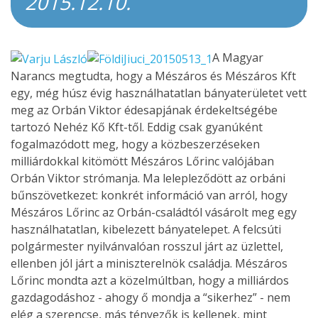
2015.12.10.
A Magyar
Narancs megtudta, hogy a Mészáros és Mészáros Kft
egy, még húsz évig használhatatlan bányaterületet vett
meg az Orbán Viktor édesapjának érdekeltségébe
tartozó Nehéz Kő Kft-től. Eddig csak gyanúként
fogalmazódott meg, hogy a közbeszerzéseken
milliárdokkal kitömött Mészáros Lőrinc valójában
Orbán Viktor strómanja. Ma lelepleződött az orbáni
bűnszövetkezet: konkrét információ van arról, hogy
Mészáros Lőrinc az Orbán-családtól vásárolt meg egy
használhatatlan, kibelezett bányatelepet. A felcsúti
polgármester nyilvánvalóan rosszul járt az üzlettel,
ellenben jól járt a miniszterelnök családja. Mészáros
Lőrinc mondta azt a közelmúltban, hogy a milliárdos
gazdagodáshoz - ahogy ő mondja a “sikerhez” - nem
elég a szerencse, más tényezők is kellenek, mint