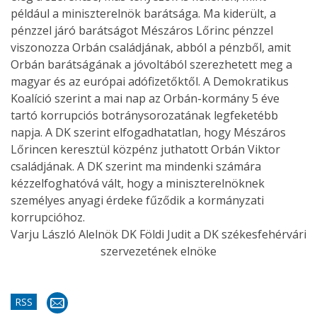
például a miniszterelnök barátsága. Ma kiderült, a
pénzzel járó barátságot Mészáros Lőrinc pénzzel
viszonozza Orbán családjának, abból a pénzből, amit
Orbán barátságának a jóvoltából szerezhetett meg a
magyar és az európai adófizetőktől. A Demokratikus
Koalíció szerint a mai nap az Orbán-kormány 5 éve
tartó korrupciós botránysorozatának legfeketébb
napja. A DK szerint elfogadhatatlan, hogy Mészáros
Lőrincen keresztül közpénz juthatott Orbán Viktor
családjának. A DK szerint ma mindenki számára
kézzelfoghatóvá vált, hogy a miniszterelnöknek
személyes anyagi érdeke fűződik a kormányzati
korrupcióhoz.
Varju László Alelnök DK Földi Judit a DK székesfehérvári
szervezetének elnöke
RSS