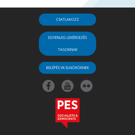
CSATLAKOZZ
EGYENLEG LEKÉRDEZÉS
TAGOKNAK
BELÉPÉS VK ELNÖKÖKNEK