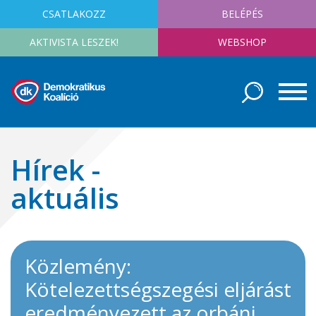
CSATLAKOZZ
BELÉPÉS
AKTIVISTA LESZEK!
WEBSHOP
Hírek -
aktuális
Közlemény:
Kötelezettségszegési eljárást
eredményezett az orbáni