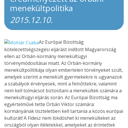
menekültpolitika
2015.12.10.
Az Európai Bizottság
kötelezettségszegési eljárást indított Magyarország
ellen az Orbán-kormány menekültügyi
törvénymódosításai miatt. Az Orbán-kormány
menekültpolitikája olyan embertelen törvényeket szült,
amelyek szerint a menekült gyermekekre is ugyanazok
a szabályok érvényesek, mint a felnőttekre, valamint
nem kell tolmácsot biztosítani a menekültek számára a
menekültügyi eljárás során. Az Európai Bizottság ma
egyértelművé tette Orbán Viktor számára:
kormányának tiszteletben kell tartania a közös európai
kultúrát! A Fidesz nem lökdöshet ki menekülteket az
országból olyan ítéletekkel, amelyeket az érintettek