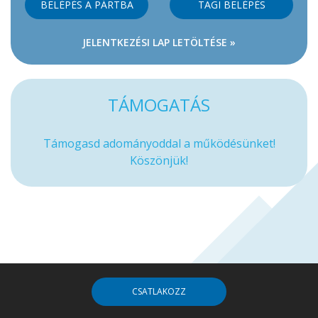
BELÉPÉS A PÁRTBA
TAGI BELÉPÉS
JELENTKEZÉSI LAP LETÖLTÉSE »
TÁMOGATÁS
Támogasd adományoddal a működésünket!
Köszönjük!
CSATLAKOZZ