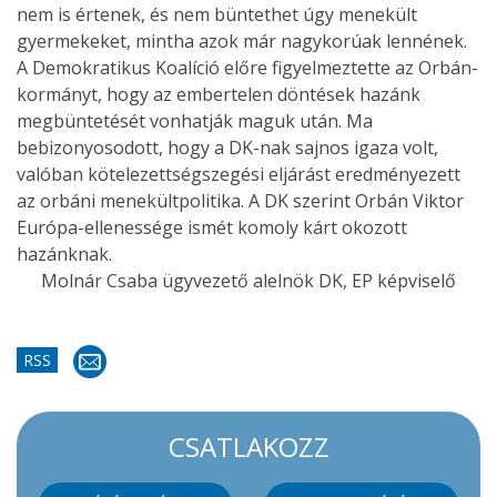
nem is értenek, és nem büntethet úgy menekült
gyermekeket, mintha azok már nagykorúak lennének.
A Demokratikus Koalíció előre figyelmeztette az Orbán-
kormányt, hogy az embertelen döntések hazánk
megbüntetését vonhatják maguk után. Ma
bebizonyosodott, hogy a DK-nak sajnos igaza volt,
valóban kötelezettségszegési eljárást eredményezett
az orbáni menekültpolitika. A DK szerint Orbán Viktor
Európa-ellenessége ismét komoly kárt okozott
hazánknak.
Molnár Csaba ügyvezető alelnök DK, EP képviselő
RSS
CSATLAKOZZ