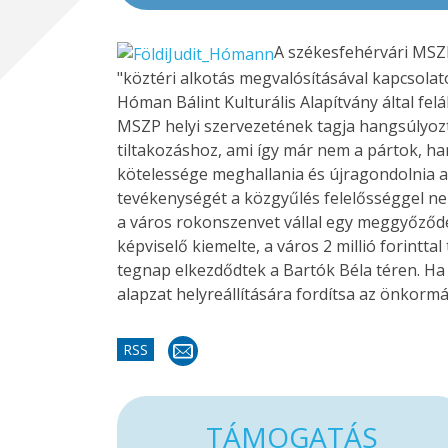
A székesfehérvári MSZP
"köztéri alkotás megvalósításával kapcsola
Hóman Bálint Kulturális Alapítvány által fel
MSZP helyi szervezetének tagja hangsúlyozta
tiltakozáshoz, ami így már nem a pártok, ha
kötelessége meghallania és újragondolnia a
tevékenységét a közgyűlés felelősséggel nem
a város rokonszenvet vállal egy meggyőződés
képviselő kiemelte, a város 2 millió forintta
tegnap elkezdődtek a Bartók Béla téren. Ha s
alapzat helyreállítására fordítsa az önkormá
RSS
TÁMOGATÁS