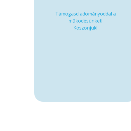
Támogasd adományoddal a
működésünket!
Köszönjük!