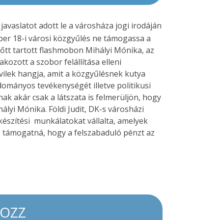
avaslatot adott le a városháza jogi irodáján
ber 18-i városi közgyűlés ne támogassa a
lőtt tartott flashmobon Mihályi Mónika, az
ozott a szobor felállítása elleni
vilek hangja, amit a közgyűlésnek kutya
ományos tevékenységét illetve politikusi
k akár csak a látszata is felmerüljön, hogy
lyi Mónika. Földi Judit, DK-s városházi
lőkészítési munkálatokat vállalta, amelyek
 is támogatná, hogy a felszabaduló pénzt az
KOZZ