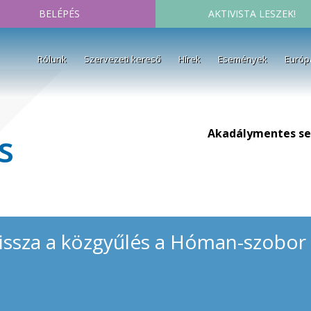
BELÉPÉS
AKTIVISTA LESZEK!
Rólunk
Szervezeti kereső
Hírek
Események
Európ
Akadálymentes se
s
issza a közgyűlés a Hóman-szobor f