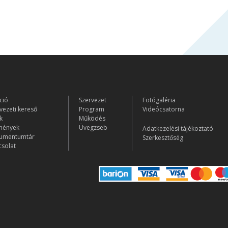
ció
Szervezet
Fotógaléria
vezeti kereső
Program
Videócsatorna
k
Működés
mények
Üvegzseb
Adatkezelési tájékoztató
umentumtár
Szerkesztőség
solat