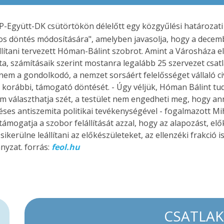
-Együtt-DK csütörtökön délelőtt egy közgyűlési határozati j
tos döntés módosítására", amelyben javasolja, hogy a decem
állítani tervezett Hóman-Bálint szobrot. Amint a Városháza e
, számításaik szerint mostanra legalább 25 szervezet csatlak
nem a gondolkodó, a nemzet sorsáért felelősséget vállaló ci
 korábbi, támogató döntését. - Úgy véljük, Hóman Bálint tud
 választhatja szét, a testület nem engedheti meg, hogy anna
es antiszemita politikai tevékenységével - fogalmazott Mihá
l támogatja a szobor felállítását azzal, hogy az alapozást, e
ikerülne leállítani az előkészületeket, az ellenzéki frakció
nyzat. forrás:
feol.hu
CSATLA