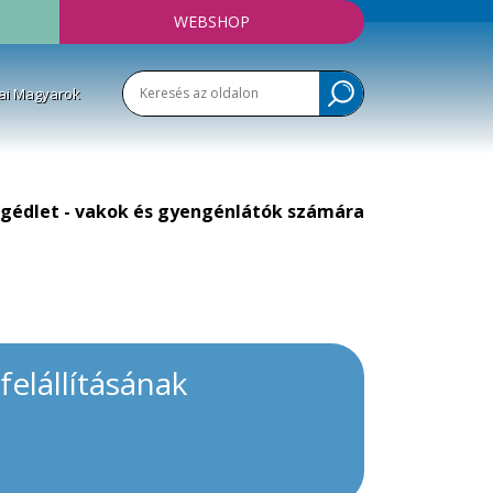
WEBSHOP
ai Magyarok
gédlet - vakok és gyengénlátók számára
elállításának