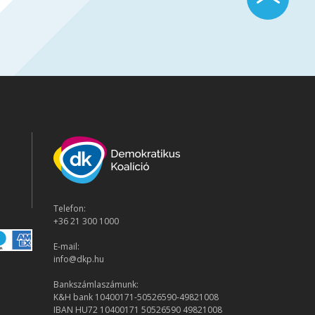
Telefon:
+36 21 300 1000
E-mail:
info@dkp.hu
Bankszámlaszámunk:
K&H bank 10400171-50526590-49821008
IBAN HU72 10400171 50526590 49821008