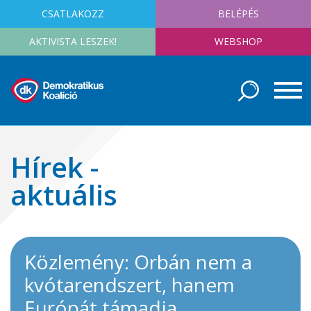
CSATLAKOZZ
BELÉPÉS
AKTIVISTA LESZEK!
WEBSHOP
Hírek -
aktuális
Közlemény: Orbán nem a
kvótarendszert, hanem
Európát támadja