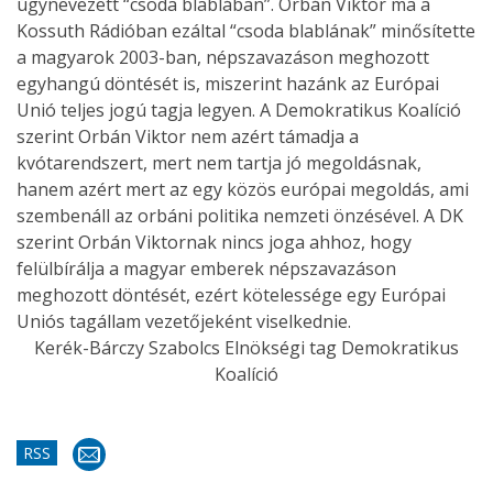
úgynevezett “csoda blablában”. Orbán Viktor ma a
Kossuth Rádióban ezáltal “csoda blablának” minősítette
a magyarok 2003-ban, népszavazáson meghozott
egyhangú döntését is, miszerint hazánk az Európai
Unió teljes jogú tagja legyen. A Demokratikus Koalíció
szerint Orbán Viktor nem azért támadja a
kvótarendszert, mert nem tartja jó megoldásnak,
hanem azért mert az egy közös európai megoldás, ami
szembenáll az orbáni politika nemzeti önzésével. A DK
szerint Orbán Viktornak nincs joga ahhoz, hogy
felülbírálja a magyar emberek népszavazáson
meghozott döntését, ezért kötelessége egy Európai
Uniós tagállam vezetőjeként viselkednie.
Kerék-Bárczy Szabolcs Elnökségi tag Demokratikus
Koalíció
RSS