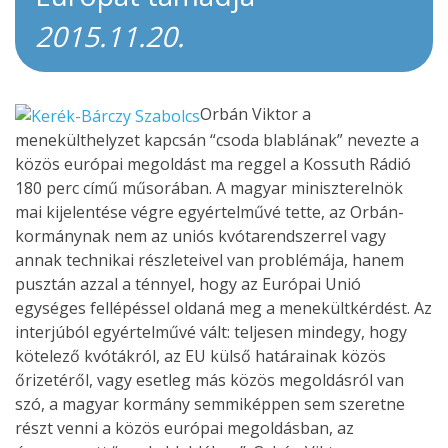
2015.11.20.
Orbán Viktor a
menekülthelyzet kapcsán “csoda blablának” nevezte a
közös európai megoldást ma reggel a Kossuth Rádió
180 perc című műsorában. A magyar miniszterelnök
mai kijelentése végre egyértelművé tette, az Orbán-
kormánynak nem az uniós kvótarendszerrel vagy
annak technikai részleteivel van problémája, hanem
pusztán azzal a ténnyel, hogy az Európai Unió
egységes fellépéssel oldaná meg a menekültkérdést. Az
interjúból egyértelművé vált: teljesen mindegy, hogy
kötelező kvótákról, az EU külső határainak közös
őrizetéről, vagy esetleg más közös megoldásról van
szó, a magyar kormány semmiképpen sem szeretne
részt venni a közös európai megoldásban, az