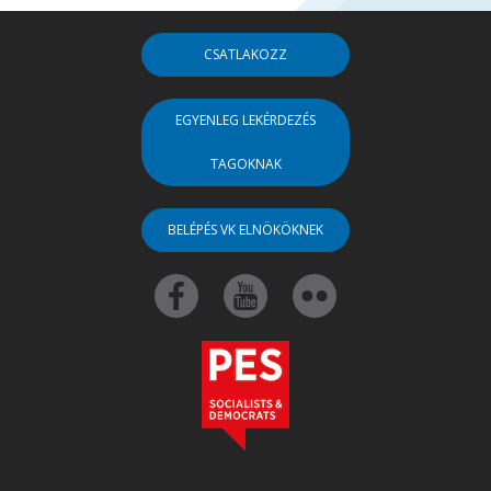
CSATLAKOZZ
EGYENLEG LEKÉRDEZÉS
TAGOKNAK
BELÉPÉS VK ELNÖKÖKNEK