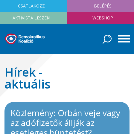
CSATLAKOZZ
BELÉPÉS
AKTIVISTA LESZEK!
WEBSHOP
Hírek -
aktuális
Közlemény: Orbán veje vagy
az adófizetők állják az
esetleges büntetést?