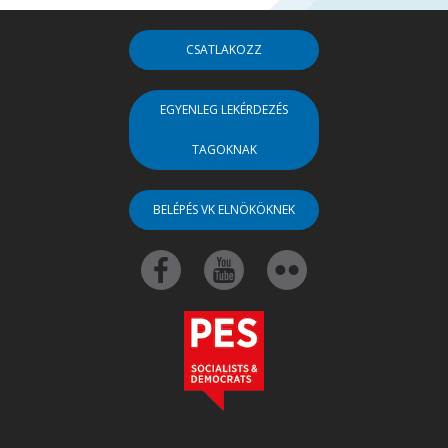
CSATLAKOZZ
EGYENLEG LEKÉRDEZÉS
TAGOKNAK
BELÉPÉS VK ELNÖKÖKNEK