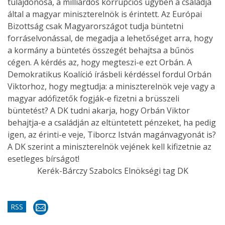
tulajdonosa, a milliárdos korrupciós ügyben a családja
által a magyar miniszterelnök is érintett. Az Európai
Bizottság csak Magyarországot tudja büntetni
forráselvonással, de megadja a lehetőséget arra, hogy
a kormány a büntetés összegét behajtsa a bűnös
cégen. A kérdés az, hogy megteszi-e ezt Orbán. A
Demokratikus Koalíció írásbeli kérdéssel fordul Orbán
Viktorhoz, hogy megtudja: a miniszterelnök veje vagy a
magyar adófizetők fogják-e fizetni a brüsszeli
büntetést? A DK tudni akarja, hogy Orbán Viktor
behajtja-e a családján az eltüntetett pénzeket, ha pedig
igen, az érinti-e veje, Tiborcz István magánvagyonát is?
A DK szerint a miniszterelnök vejének kell kifizetnie az
esetleges bírságot!
Kerék-Bárczy Szabolcs Elnökségi tag DK
RSS