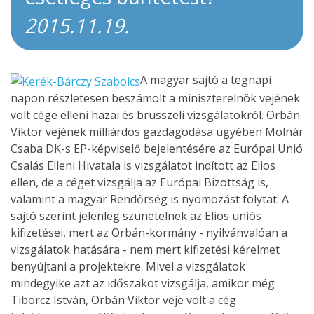
2015.11.19.
A magyar sajtó a tegnapi
napon részletesen beszámolt a miniszterelnök vejének
volt cége elleni hazai és brüsszeli vizsgálatokról. Orbán
Viktor vejének milliárdos gazdagodása ügyében Molnár
Csaba DK-s EP-képviselő bejelentésére az Európai Unió
Csalás Elleni Hivatala is vizsgálatot indított az Elios
ellen, de a céget vizsgálja az Európai Bizottság is,
valamint a magyar Rendőrség is nyomozást folytat. A
sajtó szerint jelenleg szünetelnek az Elios uniós
kifizetései, mert az Orbán-kormány - nyilvánvalóan a
vizsgálatok hatására - nem mert kifizetési kérelmet
benyújtani a projektekre. Mivel a vizsgálatok
mindegyike azt az időszakot vizsgálja, amikor még
Tiborcz István, Orbán Viktor veje volt a cég