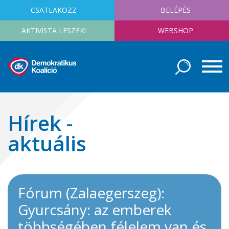
CSATLAKOZZ
BELÉPÉS
AKTIVISTA LESZEK!
WEBSHOP
Hírek -
aktuális
Fórum (Zalaegerszeg):
Gyurcsány: az emberek
többségében félelem van és