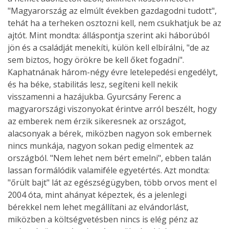
"Magyarország az elmúlt években gazdagodni tudott",
tehát ha a terheken osztozni kell, nem csukhatjuk be az
ajtót. Mint mondta: álláspontja szerint aki háborúból
jön és a családját menekíti, külön kell elbírálni, "de az
sem biztos, hogy örökre be kell őket fogadni".
Kaphatnának három-négy évre letelepedési engedélyt,
és ha béke, stabilitás lesz, segíteni kell nekik
visszamenni a hazájukba. Gyurcsány Ferenc a
magyarországi viszonyokat érintve arról beszélt, hogy
az emberek nem érzik sikeresnek az országot,
alacsonyak a bérek, miközben nagyon sok embernek
nincs munkája, nagyon sokan pedig elmentek az
országból. "Nem lehet nem bért emelni", ebben talán
lassan formálódik valamiféle egyetértés. Azt mondta:
"őrült bajt" lát az egészségügyben, több orvos ment el
2004 óta, mint ahányat képeztek, és a jelenlegi
bérekkel nem lehet megállítani az elvándorlást,
miközben a költségvetésben nincs is elég pénz az