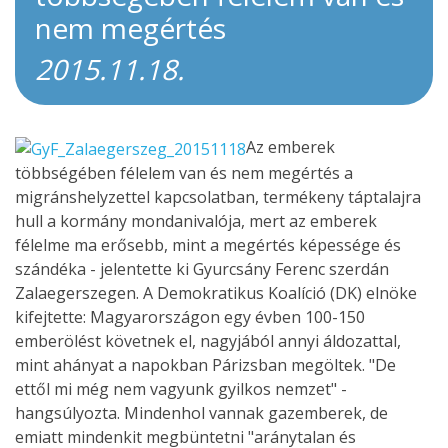
nem megértés
2015.11.18.
Az emberek
többségében félelem van és nem megértés a
migránshelyzettel kapcsolatban, termékeny táptalajra
hull a kormány mondanivalója, mert az emberek
félelme ma erősebb, mint a megértés képessége és
szándéka - jelentette ki Gyurcsány Ferenc szerdán
Zalaegerszegen. A Demokratikus Koalíció (DK) elnöke
kifejtette: Magyarországon egy évben 100-150
emberölést követnek el, nagyjából annyi áldozattal,
mint ahányat a napokban Párizsban megöltek. "De
ettől mi még nem vagyunk gyilkos nemzet" -
hangsúlyozta. Mindenhol vannak gazemberek, de
emiatt mindenkit megbüntetni "aránytalan és