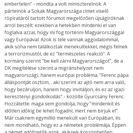
embertelen" - mondta a volt miniszterelnök. A
pártelnök a Sokak Magyarországa címet viselő
röpiratáról tartott fórumot megelőzően újságíróknak
arról beszélt: ezekben a hetekben mindenki el van
foglalva azzal, hogy mi fog történni Magyarországgal
vagy Európával. Azok is tele vannak aggodalommal,
akik soha nem találkoztak menekültekkel, mégis félnek
a terrorizmustól, de ez "természetes reakció". A
kormány szerint "be kell zárni Magyarországot", de a
DK megítélése szerint a migránshelyzet nem
magyarországi, hanem európai probléma. "Ferenc pápa
álláspontját osztom, . aki szerint az ajtó nem arra való,
hogy bezáruljon, hanem hogy invitáljon, és ez az igazi
keresztényi gondolkodás" - közölte Gyurcsány Ferenc.
Hozzátette: maga sem gondolja, hogy "mindenkit és
időtlen időkig be lehet fogadni, mert nem bírjuk el".
Már csaknem egymillió menekült van Európában, és
nem mondható, hogy ez a németek problémája. Éppen
a német adófizetők azok, akiknek köszönhetően