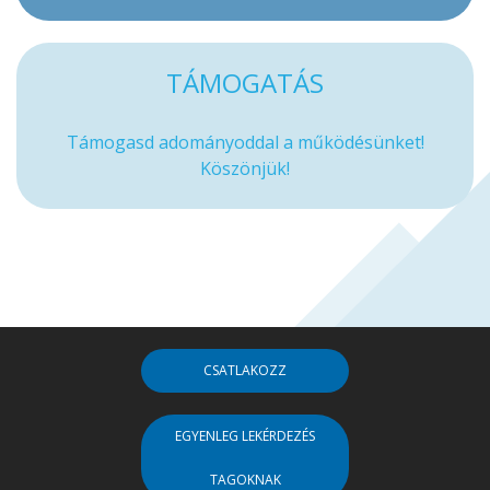
TÁMOGATÁS
Támogasd adományoddal a működésünket!
Köszönjük!
CSATLAKOZZ
EGYENLEG LEKÉRDEZÉS
TAGOKNAK