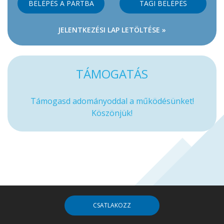
BELÉPÉS A PÁRTBA
TAGI BELÉPÉS
JELENTKEZÉSI LAP LETÖLTÉSE »
TÁMOGATÁS
Támogasd adományoddal a működésünket!
Köszönjük!
CSATLAKOZZ