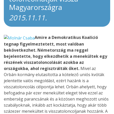
Magyarországra
2015.11.11.
Amire a Demokratikus Koalíció
tegnap figyelmeztetett, most valóban
bekövetkezhet. Németország ma reggel
bejelentette, hogy elkezdhetik a menekültek egy
részének visszatoloncolását azokba az
országokba, ahol regisztrálták őket.
Mivel az
Orbán-kormány elutasította a kötelező uniós kvóták
jelentette valós megoldást, ezért hazánk is a
visszatoloncolás célpontja lehet. Orbán ahelyett, hogy
befogadna pár ezer menekültet eleget téve ezzel az
emberség parancsának és a közösen meghozott uniós
szabályoknak, inkább azt kockáztatja, hogy akár több
százezer menekültet is visszatoloncoljanak hozzánk. A