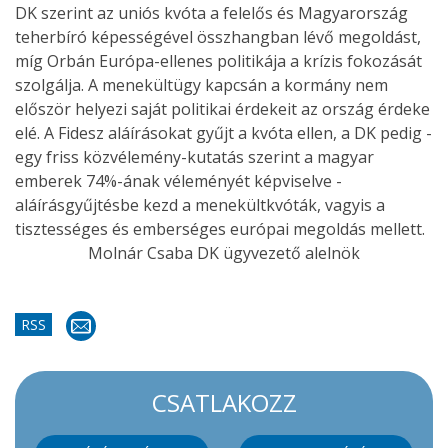
DK szerint az uniós kvóta a felelős és Magyarország
teherbíró képességével összhangban lévő megoldást,
míg Orbán Európa-ellenes politikája a krízis fokozását
szolgálja. A menekültügy kapcsán a kormány nem
először helyezi saját politikai érdekeit az ország érdeke
elé. A Fidesz aláírásokat gyűjt a kvóta ellen, a DK pedig -
egy friss közvélemény-kutatás szerint a magyar
emberek 74%-ának véleményét képviselve -
aláírásgyűjtésbe kezd a menekültkvóták, vagyis a
tisztességes és emberséges európai megoldás mellett.
Molnár Csaba DK ügyvezető alelnök
RSS
CSATLAKOZZ