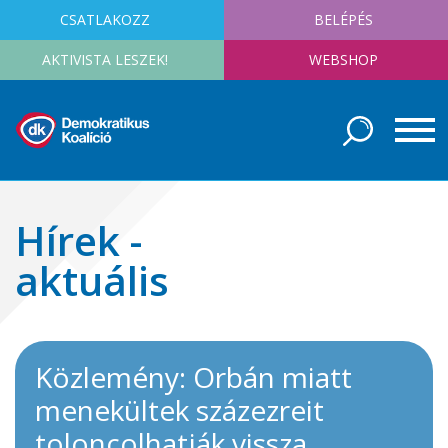
CSATLAKOZZ
BELÉPÉS
AKTIVISTA LESZEK!
WEBSHOP
Hírek -
aktuális
Közlemény: Orbán miatt
menekültek százezreit
toloncolhatják vissza