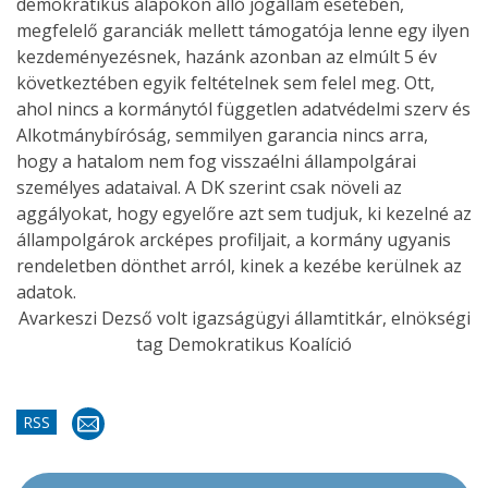
demokratikus alapokon álló jogállam esetében,
megfelelő garanciák mellett támogatója lenne egy ilyen
kezdeményezésnek, hazánk azonban az elmúlt 5 év
következtében egyik feltételnek sem felel meg. Ott,
ahol nincs a kormánytól független adatvédelmi szerv és
Alkotmánybíróság, semmilyen garancia nincs arra,
hogy a hatalom nem fog visszaélni állampolgárai
személyes adataival. A DK szerint csak növeli az
aggályokat, hogy egyelőre azt sem tudjuk, ki kezelné az
állampolgárok arcképes profiljait, a kormány ugyanis
rendeletben dönthet arról, kinek a kezébe kerülnek az
adatok.
Avarkeszi Dezső volt igazságügyi államtitkár, elnökségi
tag Demokratikus Koalíció
RSS