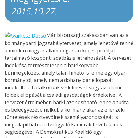
2015.10.27.
Már bizottsági szakaszban van az a
kormánypárti jogszabálytervezet, amely lehetővé tenné
a minden magyar állampolgár arcképes profilját
tartalmazó központi adatbázis létrehozását. A tervezet
indoklása természetesen a hatékonyabb
bűnmegelőzés, amely talán hihető is lenne egy olyan
kormánytól, amely nem a dohányipar ellopását
indokolta a fiatalkorúak védelmével, vagy az állami
földek ellopását a családi gazdaságok érdekeivel. A
tervezet értelmében bárki azonosítható lenne a tudta
és beleegyezése nélkül, a kormány akár az ellenzéki
tüntetések résztvevőinek személyazonosságát is
megállapíthatná a térfigyelő kamerák felvételeinek
segítségével. A Demokratikus Koalíció egy