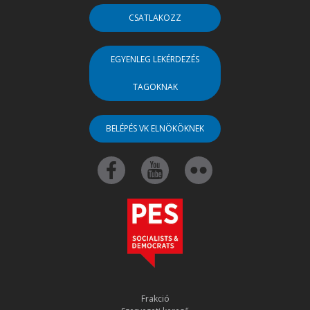
CSATLAKOZZ
EGYENLEG LEKÉRDEZÉS
TAGOKNAK
BELÉPÉS VK ELNÖKÖKNEK
Frakció