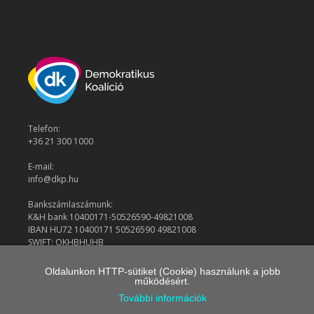
Telefon:
+36 21 300 1000
E-mail:
info@dkp.hu
Bankszámlaszámunk:
K&H bank 10400171-50526590-49821008
IBAN HU72 10400171 50526590 49821008
SWIFT: OKHBHUHB
Oldalunkon HTTP-sütiket (Cookie) használunk a jobb
működésért.
© 2026 Demokratikus Koalíció
További információk