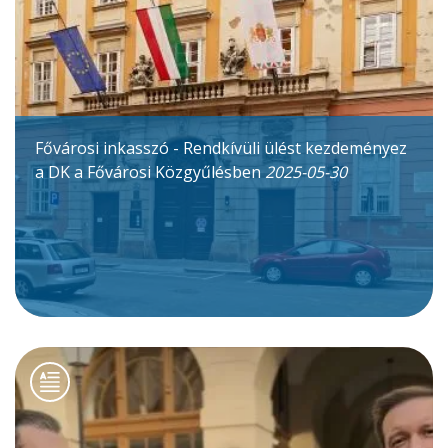
Fővárosi inkasszó - Rendkívüli ülést kezdeményez
a DK a Fővárosi Közgyűlésben
2025-05-30