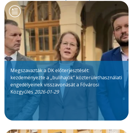
Megszavazták a DK előterjesztését:
kezdeményezte a „bulihajók” közterülethasználati
engedélyeinek visszavonását a Fővárosi
Közgyűlés
2026-01-29