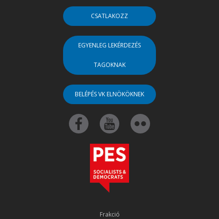
CSATLAKOZZ
EGYENLEG LEKÉRDEZÉS
TAGOKNAK
BELÉPÉS VK ELNÖKÖKNEK
Frakció