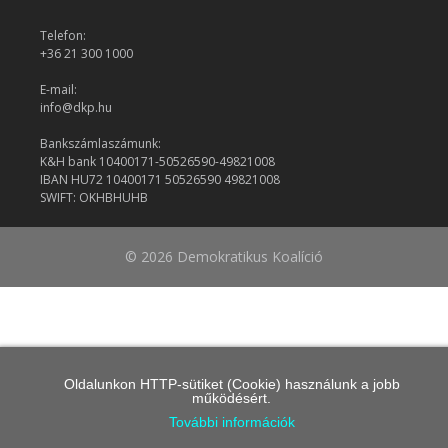
Telefon:
+36 21 300 1000
E-mail:
info@dkp.hu
Bankszámlaszámunk:
K&H bank 10400171-50526590-49821008
IBAN HU72 10400171 50526590 49821008
SWIFT: OKHBHUHB
© 2026 Demokratikus Koalíció
Oldalunkon HTTP-sütiket (Cookie) használunk a jobb
működésért.
További információk