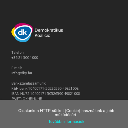
Telefon:
+36 21 300 1000
E-mail:
info@dkp.hu
Bankszámlaszámunk:
K&H bank 10400171-50526590-49821008
IBAN HU72 10400171 50526590 49821008
SWIFT: OKHBHUHB
Oldalunkon HTTP-sütiket (Cookie) használunk a jobb
működésért.
© 2026 Demokratikus Koalíció
További információk